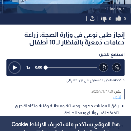
غرفة عمليات
0
0
إنجاز طبي نوعي في وزارة الصحة: زراعة
دعامات دمعية بالمنظار لـ 10 أطفال
استمع للخبر:
1
x
0:00
ملاحظة: النص المسموع ناتج عن نظام آلي
نشر :
17:59 2026/7/17
|
الأردن
رافق العمليات جهود لوجستية وميدانية وفنية متكاملة جرى
تنفيذها قبل وأثناء وبعد الجراحة
هذا الموقع يستخدم ملف تعريف الارتباط Cookie
نجح فريق طبي متخصص في وزارة الصحة بإجراء عمليات نوعية