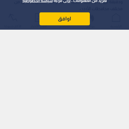
لمزيد من المعلومات ، يرجى قراءة
سياسة الخصوصية
ودقيقة لزراعة دعامات دمعية بالمنظار لـ 10 أطفال قادمين من
مختلف محافظات الأردن.
اوافق
الرئيسية
عواجل
المباشر
أحدث الأخبار
الأكثر شيوعًا
وقد ترأس الفريق الطبي الدكتور معتصم العطين (مدير مستشفى
البادية الشمالية وجراح مناظير الأنف وقاع الجمجمة)، بالإشتراك مع
الدكتور محمد الشطناوي (أخصائي جراحة وتجميل وترميم العيون
والجفون ومحجر العين والقنوات الدمعية).