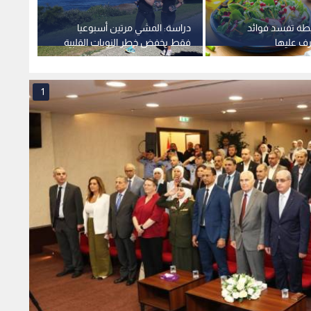
طة تفسد فوائد
دراسة: المشي مرتين أسبوعيا
سيتي ض
رف عليها
فقط يخفض خطر النوبات القلبية
مانشست
والسكتات لدى النساء
المتوق
1