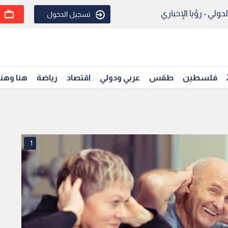
ولي - رؤيا الإخباري
تسجيل الدخول
فلسطين
طقس
عربي ودولي
اقتصاد
رياضة
هنا وهن
1