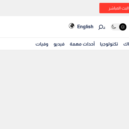
البث المباشر
English
اك
تكنولوجيا
أحداث مهمة
فيديو
وفيات