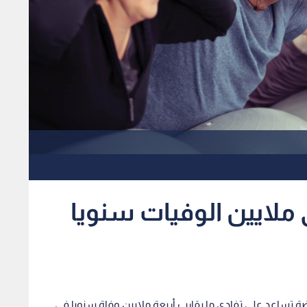
دى ملايين الوفيات سنويا
 تساعد على تفادي ما يقارب أربعة ملايين وفاة سنويا في