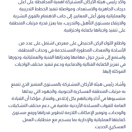
وأكد رئيس هيئة الأركان المشتركة أهمية المحافظة على أعلى
درجات الجاهزية والاستعداد، ومواصلة تنفيذ الخطط التدريبية
والعملياتية وفق أعلى المعايير، إلى جانب الاهتمام بالقوى البشرية
والارتقاء بمستوى التأهيل والتدريب، بما يعزز قدرة مرتبات المنطقة
على تنفيذ واجباتها بكفاءة واحترافية.
واطلع اللواء الركن الحنيطي على معرض اشتمل على عدد من
الأسلحة والمعدات المطورة المستخدمة في وحدات المنطقة،
واستمع إلى شرح حول مهامها وقدراتها الفنية والعملياتية، ودورها
في تعزيز الكفاءة القتالية والدفاعية ودعم تنفيذ مختلف الواجبات
الموكلة إليها.
وأشاد رئيس هيئة الأركان المشتركة بالمستوى المتميز الذي تتمتع
به مرتبات المنطقة العسكرية الجنوبية، والجهود التي يبذلها
منتسبوها في أداء واجباتهم بكل إخلاص واقتدار، مؤكدا أن القيادة
العامة للقوات المسلحة الأردنية ماضية في دعم مختلف التشكيلات
والوحدات، وتوفير الإمكانات اللازمة لتطوير قدراتها ورفع مستوى
كفاءتها العملياتية والإدارية بما ينسجم مع متطلبات العمل
العسكري الحديث.