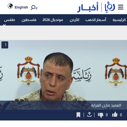
English
الرئيسية
أسعار الذهب
الأردن
مونديال 2026
فلسطين
طقس
1
العميد مازن الفراية
0
0