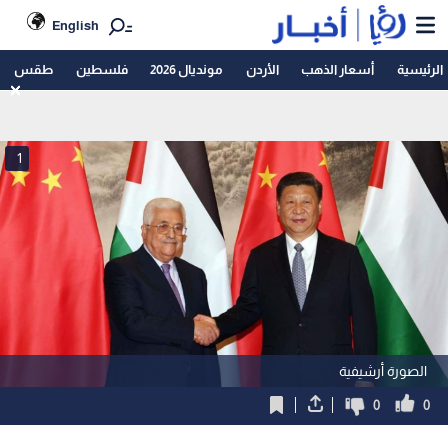
English
الرئيسية
أسعار الذهب
الأردن
مونديال 2026
فلسطين
طقس
1
الصورة أرشيفية
0
0