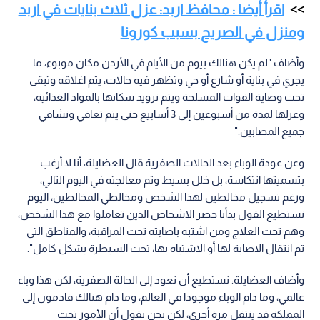
اقرأ أيضا : محافظ اربد: عزل ثلاث بنايات في اربد
ومنزل في الصريح بسبب كورونا
وأضاف "لم يكن هنالك بيوم من الأيام في الأردن مكان موبوء، ما
يجري في بناية أو شارع أو حي وتظهر فيه حالات، يتم اغلاقه وتبقى
تحت وصاية القوات المسلحة ويتم تزويد سكانها بالمواد الغذائية،
وعزلها لمدة من أسبوعين إلى 3 أسابيع حتى يتم تعافي وتشافي
جميع المصابين."
وعن عودة الوباء بعد الحالات الصفرية قال العضايلة، أنا لا أرغب
بتسميتها انتكاسة، بل خلل بسيط وتم معالجته في اليوم التالي،
ورغم تسجيل مخالطين لهذا الشخص ومخالطي المخالطين، اليوم
نستطيع القول بدأنا حصر الاشخاص الذين تعاملوا مع هذا الشخص،
وهم تحت العلاج ومن اشتبه باصابته تحت المراقبة، والمناطق التي
تم انتقال الاصابة لها أو الاشتباه بها، تحت السيطرة بشكل كامل".
وأضاف العضايلة: نستطيع أن نعود إلى الحالة الصفرية، لكن هذا وباء
عالمي، وما دام الوباء موجودا في العالم، وما دام هنالك قادمون إلى
المملكة قد ينتقل مرة أخرى، لكن نحن نقول أن الأمور تحت