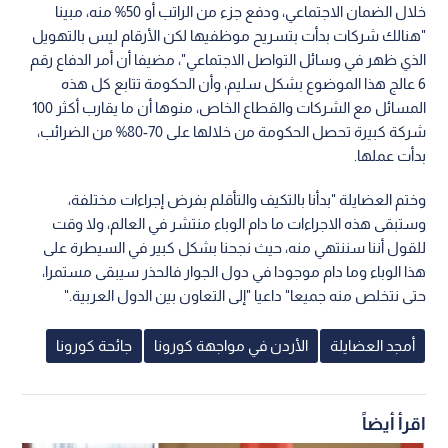
خلال الضمان الاجتماعي، ودفع جزء من الراتب أو 50% منه، مبينا
"هنالك شركات بدأت بتسريح موظفيها لكن الأرقام ليس بالتهويل
الذي ظهر في وسائل التواصل الاجتماعي"، مضيفا أن أمر الدفاع رقم
6 عالج هذا الموضوع بشكل سليم، وأن الحكومة تتابع كل هذه
المسائل مع الشركات والقطاع الخاص، منوها أن ما يقارب أكثر 100
شركة كبيرة تحصل الحكومة من خلالها على 70-80% من الضرائب،
بدأت عملها.
وختم العضايلة "بدأنا بالتكيف والتأقلم بفرض إجراءات مختلفة،
وستبقى هذه الاجراءات ما دام الوباء منتشر في العالم، ولا وقت
للقول أننا سننتهي منه، حيث نجحنا بشكل كبير في السيطرة على
هذا الوباء وما دام موجودا في دول الجوار فالحذر سيبقى مستمرا،
حتى نتخلص منه جميعا" داعيا "إلى التعاون بين الدول العربية."
أمجد العضايلة
الأردن في مواجهة كورونا
جائحة كورونا
اقرأ أيضاً