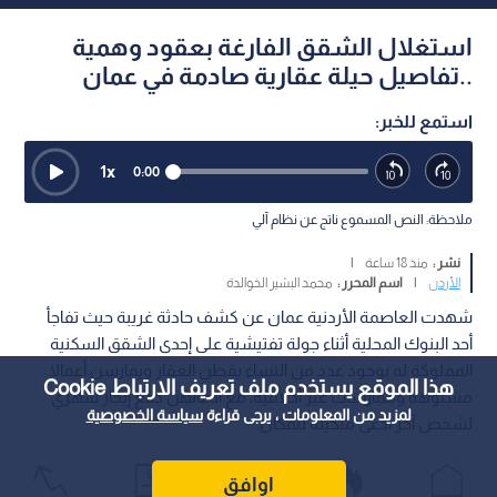
استغلال الشقق الفارغة بعقود وهمية
..تفاصيل حيلة عقارية صادمة في عمان
استمع للخبر:
1
x
0:00
ملاحظة: النص المسموع ناتج عن نظام آلي
نشر :
منذ 18 ساعة
|
الأردن
|
اسم المحرر :
محمد البشير الخوالدة
شهدت العاصمة الأردنية عمان عن كشف حادثة غريبة حيث تفاجأ
أحد البنوك المحلية أثناء جولة تفتيشية على إحدى الشقق السكنية
المملوكة له بوجود عدد من النساء يقطن العقار ويمارسن أعمالا
هذا الموقع يستخدم ملف تعريف الارتباط Cookie
مشبوهة وممارسات غير أخلاقية، مع ادعائهن دفع إيجار شهري
لمزيد من المعلومات ، يرجى قراءة
سياسة الخصوصية
لشخص آخر ادعى ملكيته للمكان.
اوافق