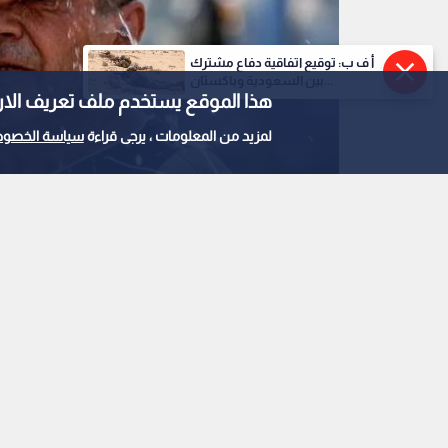
أ ف ب: توقيع اتفاقية دفاع مشترك
بين السعودية وباكستان...
هذا الموقع يستخدم ملف تعريف الارتباط e
لمزيد من المعلومات ، يرجى قراءة
سياسة الخصوص
موجة حر في عمان
0
0
طقس العرب: أول موجة
على أجزاء من الأردن
استمع للخبر: