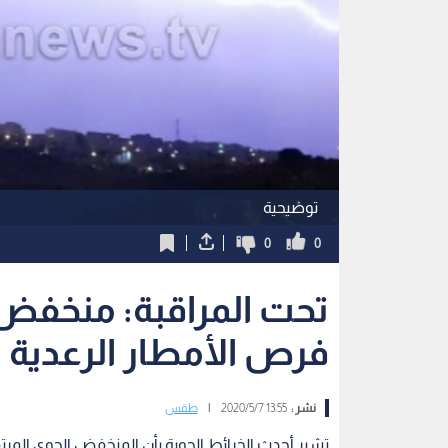
توضيحية
0
0
تحت المراقبة: منخفض
فرص الأمطار الرعدية
نشر :
13:55 2020/5/7
|
طقس
تشير أحدث الخرائط الجوية بأن المنخفض الجوي المرتق