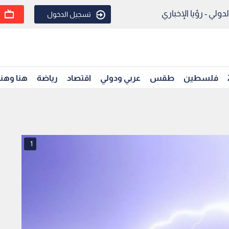
ولي - رؤيا الإخباري
تسجيل الدخول
فلسطين
طقس
عربي ودولي
اقتصاد
رياضة
هنا وهن
1