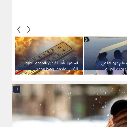
 تبلغ ذروتها في
استمرار تأثير الأردن بالموجة الحارة
طقس ا
 درجات الحرارة
للأيام القادمة.. وهذا موعد
وعد انحسارها
انحسارها
إلى 50 مئوية
1