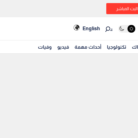
البث المباشر
English
اك
تكنولوجيا
أحداث مهمة
فيديو
وفيات