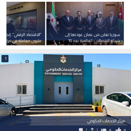
سوريا تعلن من عمان عودتها إلى
شبكة الاتصالات العالمية بعد 10
مليون معاملة في مراكز ا
سنوات من الانقطاع
الحكومية حتى نهاية حزيران 025
1
مركز الخدمات الحكومي
0
0