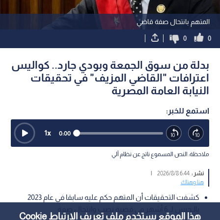
المتهم بانتحال صفة قاضي
0
0
بدلة من سوق الجمعة وبودي جارد.. كواليس
اعترافات "القاضي المزيف" في تحقيقات
النيابة العامة المصرية
استمع للخبر:
1
x
0:00
ملاحظة: النص المسموع ناتج عن نظام آلي
نشر :
6:44 2026/8/8
|
هنا وهناك
كشفت التحقيقات أن المتهم حكم عليه سابقا في عام 2023
بالـحبس لـ 6 أشهر في قضية نصب وانتحال صفة
هذا الموقع يستخدم ملف تعريف الارتباط Cookie