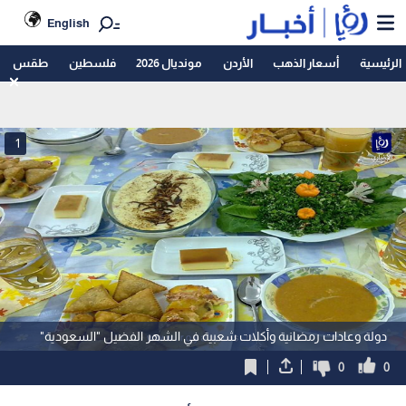
English
الرئيسية
أسعار الذهب
الأردن
مونديال 2026
فلسطين
طقس
1
دولة وعادات رمضانية وأكلات شعبية في الشهر الفضيل "السعودية"
0
0