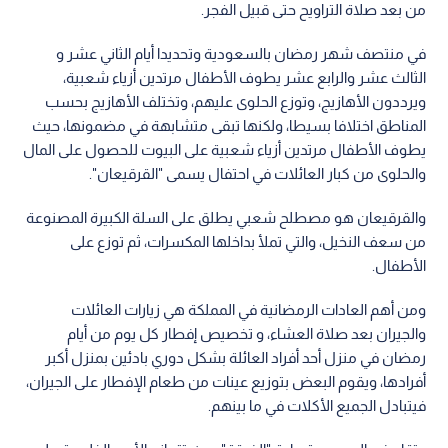
من بعد صلاة التراويح حتى قبيل الفجر.
في منتصف شهر رمضان بالسعودية وتحديدا أيام الثاني عشر و
الثالث عشر والرابع عشر يطوف الأطفال مرتدين أزياء شعبية،
ويرددون الأهازيج، وتوزع الحلوى عليهم، وتختلف الأهازيج بحسب
المناطق اختلافا بسيطا، ولكنها تبقى متشابهة في مضمونها، حيث
يطوف الأطفال مرتدين أزياء شعبية على البيوت للحصول على المال
والحلوى من كبار العائلات في احتفال يسمى "القرقيعان".
والقرقيعان هو مصطلح شعبي يطلق على السلة الكبيرة المصنوعة
من سعف النخيل، والتي تملأ بداخلها المكسرات، ثم توزع على
الأطفال.
ومن أهم العادات الرمضانية في المملكة هي زيارات العائلات
والجيران بعد صلاة العشاء، و تخصيص إفطار كل يوم من أيام
رمضان في منزل أحد أفراد العائلة بشكل دوري بادئين بمنزل أكبر
أفرادها، ويقوم البعض بتوزيع عينات من طعام الإفطار على الجيران،
فيتبادل الجميع الأكلات في ما بينهم.