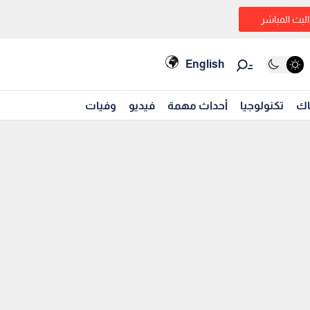
البث المباشر
English
اك
تكنولوجيا
أحداث مهمة
فيديو
وفيات