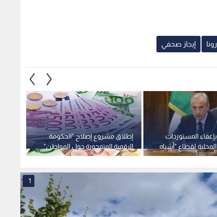
ونا
إيجاز صحفي
بإعفاء المستوردات
إطلاق مشروع إصلاح "الحكومة
"الاقت
لمحلية لقطاع "أشباه
الرقمية المتمحورة حول المواطن"
توقف 
ن ضريبة المبيعات
بدعم من الحكومة الإيطالية بقيمة
"سند" 
ركية
50 مليون يورو
1