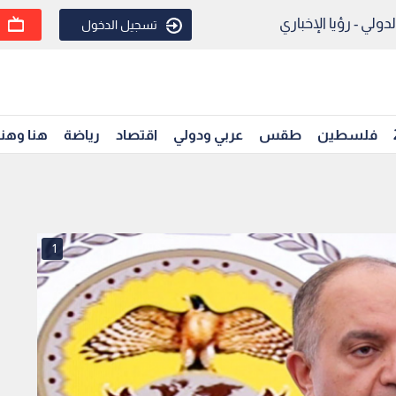
ولي - رؤيا الإخباري
تسجيل الدخول
فلسطين
طقس
عربي ودولي
اقتصاد
رياضة
هنا وهن
1