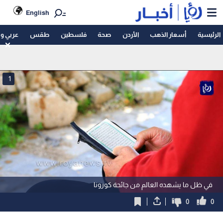
English
الرئيسية
أسعار الذهب
الأردن
صحة
فلسطين
طقس
عربي و
1
في ظل ما يشهده العالم من جائحة كورونا
0
0