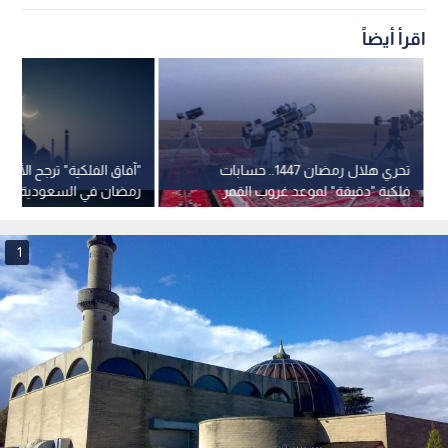
اقرأ أيضاً
تحري هلال رمضان 1447.. حسابات
"آفاق الفلكية" ترجح الأرب
فلكية "دقيقة" لموعد غروب القمر
رمضان في السعودية
الثلاثاء - صور
1