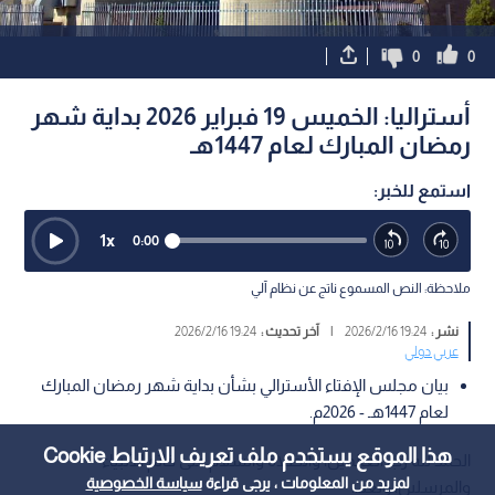
0
0
أستراليا: الخميس 19 فبراير 2026 بداية شهر
رمضان المبارك لعام 1447هـ
استمع للخبر:
1
x
0:00
ملاحظة: النص المسموع ناتج عن نظام آلي
نشر :
19:24 2026/2/16
|
آخر تحديث :
19:24 2026/2/16
عربي دولي
بيان مجلس الإفتاء الأسترالي بشأن بداية شهر رمضان المبارك
لعام 1447هـ - 2026م.
هذا الموقع يستخدم ملف تعريف الارتباط Cookie
الحمد لله رب العالمين، والصلاة والسلام على خاتم الأنبياء
لمزيد من المعلومات ، يرجى قراءة
سياسة الخصوصية
والمرسلين، وبعد..