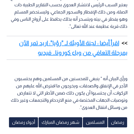
يعتبر السبب الرئيس لانتشار العدوى بحسب التقارير الطبية ذات
الصلة، ومن ذلك الإفطار والسحور الجماعي، وليستحضر المسلم
وهو يفطر في بيته ويتسحر أنه بذلك يحافظ على أرواح الناس وفي
ذلك قربة عظيمة عند الله تعالى".
اقرأ أيضا : لجنة الأوبئة لـ "رؤيا": اربد تمر الآن
بمرحلة التعافي من وباء كورونا.. فيديو
ورأى البيان أنه " ينبغي للمحسنين من المسلمين وهم يحتسبون
الأجر في الإنفاق والصدقات، ويخرجون ما افترض الله عليهم من
الزكوات، أن يحتسبوا أن يكون ذلك ضمن الأطر التي لا تتعارض
وتوصيات الجهات المختصة في منع الازدحام والتجمعات وغير ذلك
من وسائل انتقال العدوى".
رمضان
المسلمين
شهر رمضان المبارك
أجواء رمضان