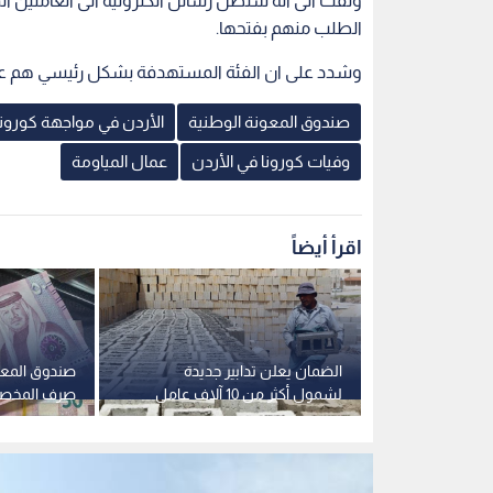
ولفت الى انه ستصل رسائل الكترونية الى العاملين ا
الطلب منهم بفتحها.
وشدد على ان الفئة المستهدفة بشكل رئيسي هم عمال 
صندوق المعونة الوطنية
الأردن في مواجهة كورونا
وفيات كورونا في الأردن
عمال المياومة
اقرأ أيضاً
إدارة المحلية"
الضمان يعلن تدابير جديدة
صندوق المعو
يت عمال
لشمول أكثر من 10 آلاف عامل
صرف المخصص
لة الشهادات
وافد
المقبل