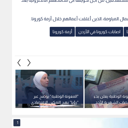
لمستهدفين، من أجل تحويلها الى محافظهم الالكترونية بعد
المياومة، الذين أغلقت أعمالهم خلال أزمة كورونا.
اصابات كورونا في الأردن
أزمة كورونا
نة الوطنية يعلن بدء
"المعونة الوطنية" يوضح عبر
"المعو
ات الشهرية الأحد
"رؤيا" نهج التمكين الاقتصادي
"المعون
لنقل الأسر من الاعتماد إلى الإنتاج
وهذه 
المستدام - فيديو
1