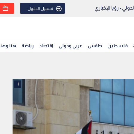
ولي - رؤيا الإخباري
تسجيل الدخول
فلسطين
طقس
عربي ودولي
اقتصاد
رياضة
هنا وهن
1