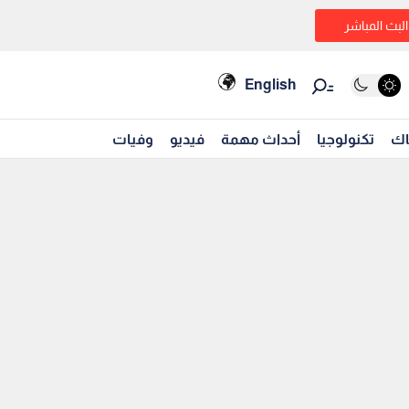
البث المباشر
English
اك
تكنولوجيا
أحداث مهمة
فيديو
وفيات