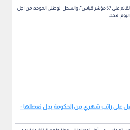
وأشار الى انه سيتم الاعتماد على المسح الالكتروني "القائم على 57 مؤشر قياس"، والسجل الوطني الموحد، من اجل
ليوم الاحد.
تحصل على راتب شهري من الحكومة بدل تعطلها -