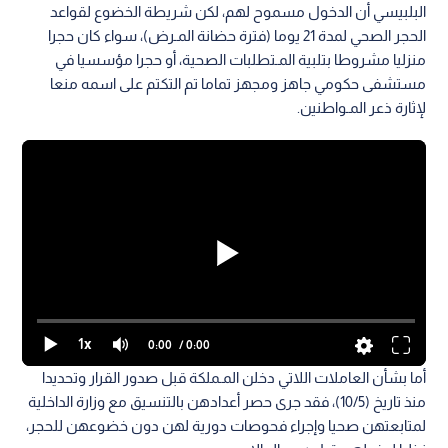
البلبيسي أن الدخول مسموح لهم، لكن شريطة الخضوع لقواعد
الحجر الصحي لمدة 21 يوما (فترة حضانة المـرض)، سواء كان حجرا
منزليا مشروطا بتلبية المـتطلبات الصحية، أو حجرا مؤسسيا في
مستشفى حكومي جاهز ومجهز تماما تم التكتم على اسمه منعا
لإثارة ذعر المـواطنين.
1x
0:00
/ 0:00
أما بشأن العاملات اللاتي دخلن المـملكة قبل صدور القرار وتحديدا
منذ تاريخ (10/5)، فقد جرى حصر أعدادهن بالتنسيق مع وزارة الداخلية
لمتابعتهن صحيا وإجراء فحوصات دورية لهن دون خضوعهن للحجر،