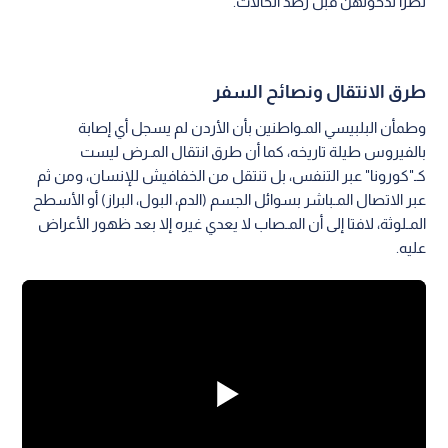
نظرا لدخولهن قبل رصد الحالات.
طرق الانتقال ونصائح السفر
وطمأن البلبيسي المـواطنين بأن الأردن لم يسجل أي إصابة
بالفيروس طيلة تاريخه، كما أن طرق انتقال المـرض ليست
كـ"كورونا" عبر التنفس، بل تنتقل من الخفافيش للإنسان، ومن ثم
عبر الاتصال المـباشر بسوائل الجسم (الدم، البول، البراز) أو الأسطح
المـلوثة، لافتا إلى أن المـصاب لا يعدي غيره إلا بعد ظهور الأعراض
عليه.