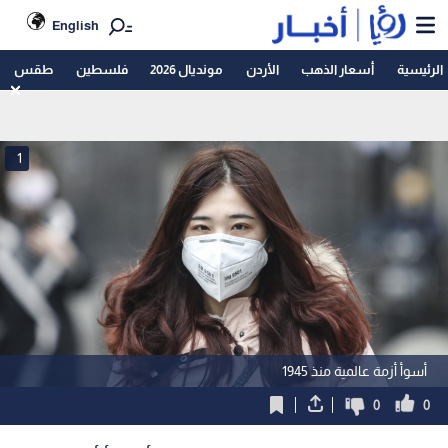
English
الرئيسية
أسعار الذهب
الأردن
مونديال 2026
فلسطين
طقس
1
أسوأ أزمة عالمية منذ 1945
0
0