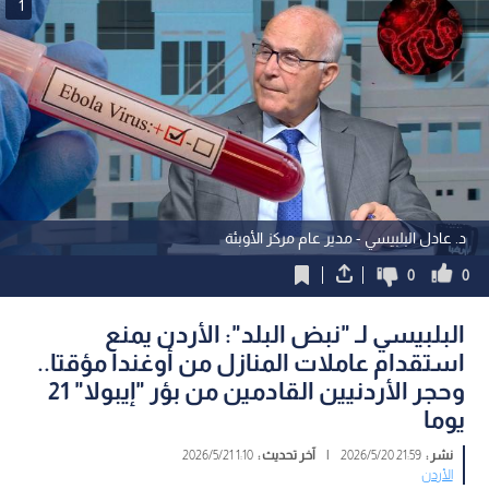
1
د. عادل البلبيسي - مدير عام مركز الأوبئة
0
0
البلبيسي لـ "نبض البلد": الأردن يمنع
استقدام عاملات المنازل من أوغندا مؤقتا..
وحجر الأردنيين القادمين من بؤر "إيبولا" 21
يوما
نشر :
21:59 2026/5/20
|
آخر تحديث :
1:10 2026/5/21
الأردن