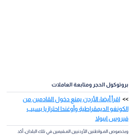
بروتوكول الحجر ومتابعة العاملات
اقرأ أيضا: الأردن يمنع دخول القادمين من
الكونغو الديمقراطية وأوغندا احترازيا بسبب
فيروس ايبولا
وبخصوص المـواطنين الأردنيين المـقيمين في تلك البلدان، أكد