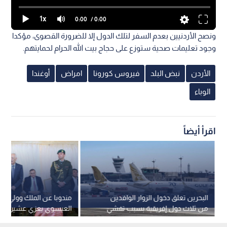
1x
0:00
/ 0:00
ونصح الأردنيين بعدم السفر لتلك الدول إلا للضرورة القصوى، مؤكدا
وجود تعليمات صحية ستوزع على حجاج بيت الله الحرام لحمايتهم.
الأردن
نبض البلد
فيروس كورونا
امراض
أوغندا
الوباء
اقرأ أيضاً
البحرين تعلق دخول الزوار الوافدين
مندوبا عن الملك وولي الع
من ثلاث دول إفريقية بسبب تفشي
العيسوي يعزي عشيرتي ال
فيروس إيبولا
والزيود/ بني حسن