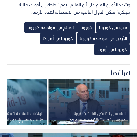
وشدد الأمين العام على أن العالم اليوم "بحاجة إلى أدوات مالية
مبتكرة" تمكن الدول النامية من الاستجابة لهذه الأزمة.
فيروس كورونا
كورونا
العالم في مواجهة كورونا
الأردن في مواجهة كورونا
كورونا في أمريكا
كورونا في أوروبا
اقرأ أيضاً
البلبيسي لـ "نبض البلد": خطورة
الولايات المتحدة تسقط ا
فيروس "هانتا" بالأردن متدنية جدا..
طبيب متهم بإتلاف لقاحات
وبدء توفير الكواشف المخبرية خلال 10
وإصدار شهادات مزورة
أيام -فيديو