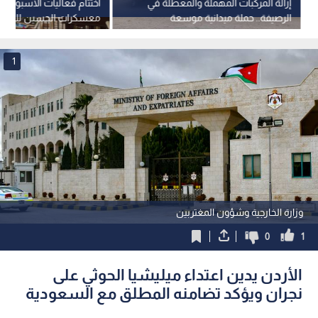
إزالة المركبات المهملة والمعطلة في
اختتام فعاليات الأسبوع 
الرصيفة.. حملة ميدانية موسعة
معسكرات الحسين للعمل و
بالعقبة لعام 2026
1
وزارة الخارجية وشؤون المغتربين
0
1
الأردن يدين اعتداء ميليشيا الحوثي على
نجران ويؤكد تضامنه المطلق مع السعودية