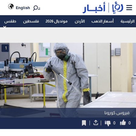
English
الرئيسية
أسعار الذهب
الأردن
مونديال 2026
فلسطين
طقس
1
فيروس كورونا
0
0