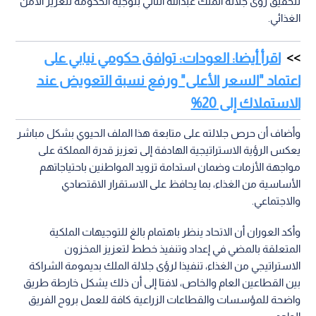
لتحقيق رؤى جلالة الملك عبدالله الثاني بتوجيه الحكومة لتعزيز الأمن
الغذائي.
اقرأ أيضا: العودات: توافق حكومي نيابي على
اعتماد "السعر الأعلى" ورفع نسبة التعويض عند
الاستملاك إلى 20%
وأضاف أن حرص جلالته على متابعة هذا الملف الحيوي بشكل مباشر
يعكس الرؤية الاستراتيجية الهادفة إلى تعزيز قدرة المملكة على
مواجهة الأزمات وضمان استدامة تزويد المواطنين باحتياجاتهم
الأساسية من الغذاء، بما يحافظ على الاستقرار الاقتصادي
والاجتماعي.
وأكد العوران أن الاتحاد ينظر باهتمام بالغ للتوجيهات الملكية
المتعلقة بالمضي في إعداد وتنفيذ خطط لتعزيز المخزون
الاستراتيجي من الغذاء، تنفيذا لرؤى جلالة الملك بديمومة الشراكة
بين القطاعين العام والخاص، لافتا إلى أن ذلك يشكل خارطة طريق
واضحة للمؤسسات والقطاعات الزراعية كافة للعمل بروح الفريق