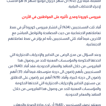
المقبلة، فيما يرى (12%) أن شهر حزيران/يونيو (شهر 6) هو الأنسب
لإجراء الانتخابات النيابية.
فيروس كورونا ومدى تأثيره على المواطنين في الأردن
أفاد ثلث المستجيبين (34%) أن انتشار فيروس كورونا أثر في نمط
تعاملاتهم الاجتماعية من حيث المصافحة والتواصل المباشر مع
الآخرين، فيما أفاد ثلثي المستجيبين بأنه لم يؤثر في نمط تعاملاتهم
الاجتماعية.
وعند السؤال عن مدى الرضى عن التدابير والإجراءات الاحترازية التي
اتخذتها الحكومة والمؤسسات المعنية للحد من وصول هذا
الفايروس من خلال المنافذ والمعابر الحدودية، فقد أفاد (40%) من
المستجيبين بأنهم راضون الى درجة متوسطة، فيما أفاد (31) أنهم
راضون الى درجة كبيرة، وأفاد (19%) أنهم غير راضون على الاطلاق
عن مستوى التدابير والإجراءات الاحترازية التي اتخذتها الحكومة
والمؤسسات المعنية للحد من وصول هذا الفايروس من خلال
المنافذ والمعابر الحدودية.
ويعتقد نصف المستجيبين (48%) أن لدى وزارة الصحة والجهات