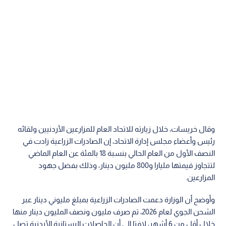
وقال خريسات، خلال زيارته للاتحاد العام للمزارعين الأردنيين ولقائه
رئيس وأعضاء مجلس إدارة الاتحاد، إن الصادرات الزراعية زادت في
النصف الأول من العام الحالي بنسبة 18 بالمئة عن العام الماضي
لتتجاوز قيمتها مليارا و800 مليون دينار، وذلك بفضل جهود
المزارعين.
وأوضح أن الوزارة دعمت الصادرات الزراعية بمبلغ مليوني دينار عبر
الشحن الجوي لعام 2026، تم صرف مليون ونصف المليون دينار منها
خلال أقل من 6 أشهر، لافتا إلى أن الحاصلات البستانية الأردنية تصل