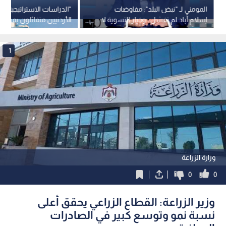
المومني لـ "نبض البلد": مفاوضات
"الدراسات الاستراتيجية": غ
إسلام آباد لم تفشل.. وخيار التسوية لا
الأردنيين متفائلون بمسار 
يزال أقرب من شبح الحرب
والبطالة تتصدر قائمة الأو
1
وزارة الزراعة
0
0
وزير الزراعة: القطاع الزراعي يحقق أعلى
نسبة نمو وتوسع كبير في الصادرات