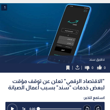
والرسوم الجمركية
مليون يورو
1
تطبيق سند
0
0
"الاقتصاد الرقمي" تعلن عن توقف مؤقت
لبعض خدمات "سند" بسبب أعمال الصيانة
استمع للخبر:
1
x
0:00