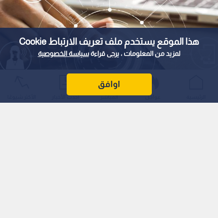
هذا الموقع يستخدم ملف تعريف الارتباط Cookie
لمزيد من المعلومات ، يرجى قراءة
سياسة الخصوصية
اوافق
تعبيرية
الرئيسية
عواجل
المباشر
أحدث الأخبار
الأكثر شيوعًا
0
0
الأردن يحقق 71% في مؤشر نضوج الخدمات
الحكومية الإلكترونية لعام 2025
نشر :
9:39 2026/7/28
|
آخر تحديث :
9:46 2026/7/28
الأردن
تقرير الإسكوا يصنف الأردن ضمن مستوى النضوج المتقدم في
الخدمات الرقمية.
حقق الأردن قفزة نوعية في مؤشر نضوج الخدمات الحكومية