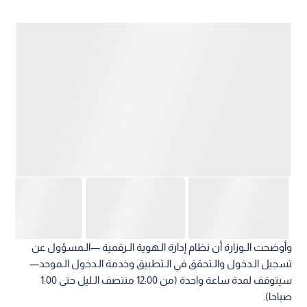
وأوضحت الـوزارة أن نظام إدارة الـهوية الـرقمية —الـمسؤول عن
تسجيل الـدخول والـتحقق في الـتطبيق وخدمة الـدخول الـموحد—
سيتوقف لمدة ساعة واحدة (من 12:00 منتصف الـليل حتى 1:00
صباحا).