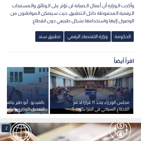
وأكدت الـوزارة أن أعمال الـصيانة لن تؤثر على الـوثائق والـمستندات
الـرقمية الـمحفوظة داخل الـتطبيق، حيث سيتمكن الـمواطنون من
الوصول إليها واستخدامها بشكل طبيعي دون انقطاع.
الحكومة
وزارة الاقتصاد الرقمي
تطبيق سند
اقرأ أيضاً
مجلس الوزراء يتخذ 11 قرارا لدعم
بالفيديو.. أبو طير يناقش
القطاع السياحي في البترا بكلفة 5
التعديل الوزاري: الرئيس
ملايين دينار تتحملها الحكومة.. فيديو
يختار جميع أعضاء الفريق ا
2