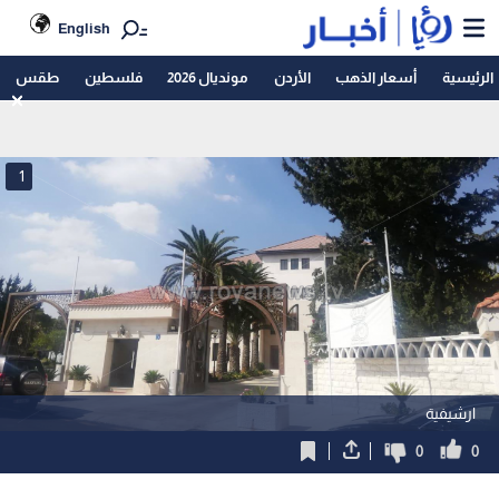
English
الرئيسية
أسعار الذهب
الأردن
مونديال 2026
فلسطين
طقس
1
ارشيفية
0
0