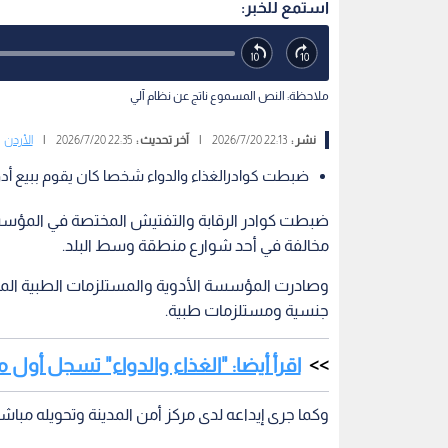
استمع للخبر:
ملاحظة: النص المسموع ناتج عن نظام آلي
نشر :
22:13 2026/7/20
|
آخر تحديث :
22:35 2026/7/20
|
الأردن
ضبطت كوادرالغذاء والدواء شخصا كان يقوم ببيع أدو
ضبطت كوادر الرقابة والتفتيش المختصة في المؤسسة 
مخالفة في أحد شوارع منطقة وسط البلد.
وصادرت المؤسسة الأدوية والمستلزمات الطبية الم
جنسية ومستلزمات طبية.
اقرأ أيضا: "الغذاء والدواء" تسجل أول
وكما جرى إيداعه لدى مركز أمن المدينة وتحويله مباشرة 