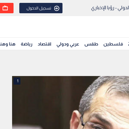
ولي - رؤيا الإخباري
تسجيل الدخول
فلسطين
طقس
عربي ودولي
اقتصاد
رياضة
هنا وهن
1