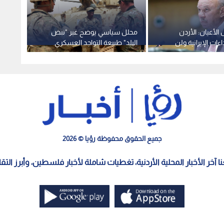
لأعيان: الأردن
محلل سياسي يوضح عبر "نبض
انطلاق
ءات الإيرانية ولن
البلد" طبيعة التواجد العسكري
بخماس
 سيادته
الأمريكي في الأردن - فيديو
جميع الحقوق محفوظة رؤيا © 2026
معنا آخر الأخبار المحلية الأردنية، تغطيات شاملة لأخبار فلسطين، وأبرز الت