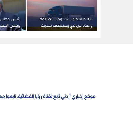
ير وتحديث
166 طلبا خلال 32 يوما… انطلاقة
رئيس مجلس ا
خطط مستقبلية
واعدة لبرنامج يستهدف تحديث
يرفض الاعتدا
زمات المرورية
8,313 رأسا قاطرة
يقبل بانتهاك
موقع إخباري أردني تابع لقناة رؤيا الفضائية. تابعوا 