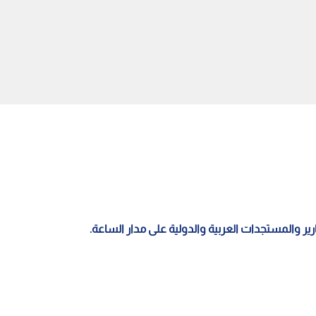
ة نارية لناشئات الأردن
محلل عسكري يفند لـ"رؤيا"
ية في شباك فلسطين
المزاعم الإيرانية بشأن وجود قواعد
أمريكية في الأردن.. فيديو
قارير والمستجدات العربية والدولية على مدار الساعة.