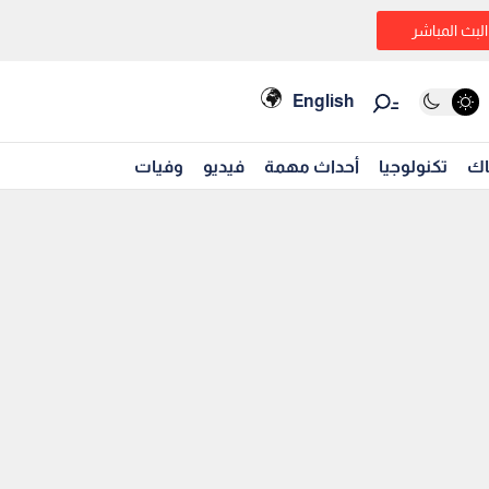
البث المباشر
English
اك
تكنولوجيا
أحداث مهمة
فيديو
وفيات