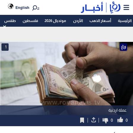
English
الرئيسية
أسعار الذهب
الأردن
مونديال 2026
فلسطين
طقس
1
عملة اردنية
0
0