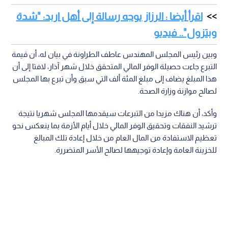
اقرأ أيضا : الرزاز يوجه رسالة إلى أهل اربد: "شدة
وبتزول".. فيديو
وبين رئيس المجلس المهندس عاطف الطراونة في بيان له، أن قيمة
التبرع جاءت حصيلة الوفر المالي المتحقق خلال شهر آذار، لافتا إلى أن
هذا المبلغ يضاف إلى مبلغ المئة ألف التي سبق وأن تبرع بها المجلس
لصالح موازنة وزارة الصحة.
وأكد، أن هناك مزيدا من التبرعات سيقدمها المجلس شهريا نتيجة
ترشيد النفقات وتحقيق الوفر المالي خلال أيام الأزمة بما ينعكس نحو
تعظيم الاستفادة من المال العام من خلال إعادة تلك المبالغ
للخزينة العامة وإعادة توجيهها لصالح الأسر المتضررة.