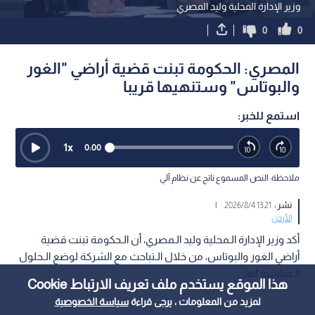
وزير الإدارة المحلية وليد المصري
0
0
المصري: الحكومة تبنت قضية أراضي "الغور
والبوتاس" وستنهيها قريبا
استمع للخبر:
1
x
0:00
ملاحظة: النص المسموع ناتج عن نظام آلي
نشر :
13:21 2026/8/4
|
الأردن
أكد وزير الإدارة الـمحلية وليد الـمصري، أن الـحكومة تبنت قضية
أراضي الغور والبوتاس، من خلال الـتباحث مع الشركة لوضع الـحلول
الـمناسبة لها.
هذا الموقع يستخدم ملف تعريف الارتباط Cookie
لمزيد من المعلومات ، يرجى قراءة
سياسة الخصوصية