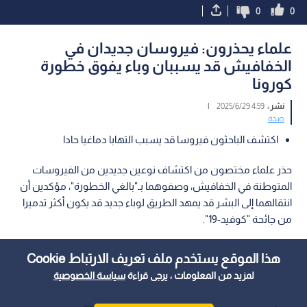
0
0
علماء يحذرون: فيروسان جديدان في
الخفافيش قد يسببان وباء يفوق خطورة
كورونا
نشر :
4:59 2025/6/29
|
صحة
اكتشف الباحثون فيروسا قد يسبب التهابا دماغيا حادا
حذر علماء مختصون من اكتشاف نوعين جديدين من الفيروسات
المتوطنة في الخفافيش، وصفوهما بـ"بالغي الخطورة"، مؤكدين أن
انتقالهما إلى البشر قد يمهد الطريق لوباء جديد قد يكون أكثر تدميرا
من جائحة "كوفيد-19".
هذا الموقع يستخدم ملف تعريف الارتباط Cookie
لمزيد من المعلومات ، يرجى قراءة
سياسة الخصوصية