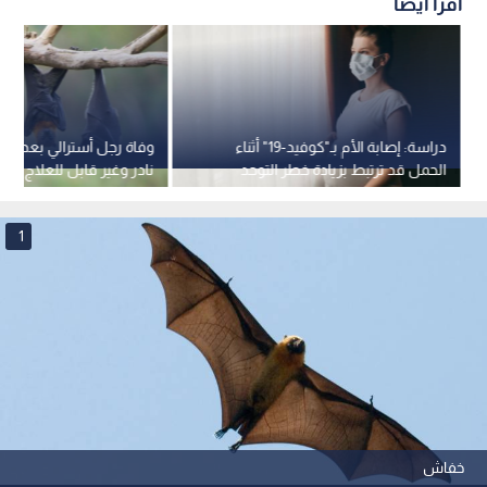
اقرأ أيضاً
دراسة: إصابة الأم بـ"كوفيد-19" أثناء
وفاة رجل أسترالي بعد إص
الحمل قد ترتبط بزيادة خطر التوحد
نادر وغير قابل للعلاج نق
لدى الأطفال
1
خفاش