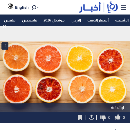
English
الرئيسية
أسعار الذهب
الأردن
مونديال 2026
فلسطين
طقس
1
ارشيفية
0
0