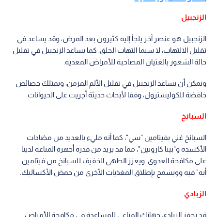
الزنجبيل
الزنجبيل هو عنصر آخر يلجأ إليه كثيرون بعد المرض، وقد يساعد في
تقليل الالتهاب، لا سيما التهاب الحلق. كما يساعد الزنجبيل في تقليل
حالة الشعور بالغثيان المصاحبة للأمراض المعدية.
ويمكن أن يساعد الزنجبيل في تقليل الألم المزمن، ويمتلك خصائص
خافضة للكوليسترول، وفقا لأبحاث حديثة أجريت على الحيوانات.
السبانخ
السبانخ غني بفيتامين "سي"، كما أنه مليء بالعديد من مضادات
الأكسدة و"بيتا كاروتين"، مما قد يزيد من قدرة أجهزة المناعة لدينا
على مكافحة العدوى. ويعزز الطهي الخفيف للسبانخ من فيتامين
أيه" فيه وويسمح بإطلاق المغذيات الأخرى من حمض الأكساليك.
الزبادي
قد يحفز الزبادي جهازك المناعي للمساعدة في مكافحة الأمراض.