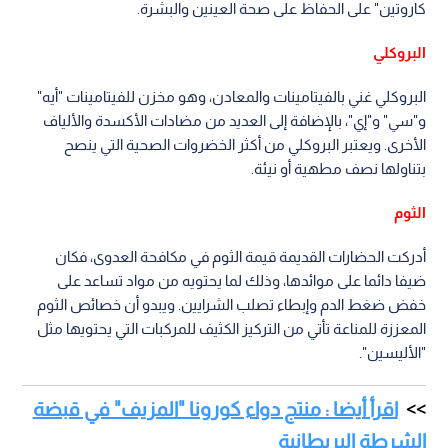
كاروتين" على الحفاظ على صحة العينين والبشرة.
البروكلي
البروكلي غني بالفيتامينات والمعادن، وهو مخزن للفيتامينات "أيه"
و"سي" و"إي"، بالإضافة إلى العديد من مضادات الأكسدة والألياف
الأخرى. ويعتبر البروكلي من أكثر الخضروات الصحية التي ينصح
بتناولها نصف مطهية أو نيئة.
الثوم
أدركت الحضارات القديمة قيمة الثوم في مكافحة العدوى، فكان
ضيفا دائما على موائدها، وذلك لما يحتويه من مواد تساعد على
خفض ضغط الدم وإبطاء تصلب الشرايين. ويبدو أن خصائص الثوم
المعززة للمناعة تأتي من التركيز الكثيف للمركبات التي يحتويها مثل
"الأليسين".
اقرأ أيضا : منتج دواء كورونا "المزيف" في قبضة
الشرطة البريطانية