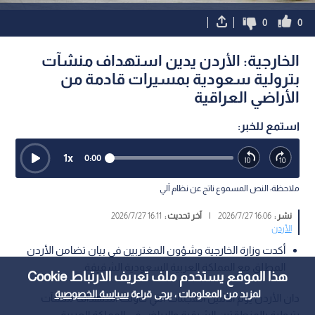
0
0
الخارجية: الأردن يدين استهداف منشآت
بترولية سعودية بمسيرات قادمة من
الأراضي العراقية
استمع للخبر:
1
x
0:00
ملاحظة: النص المسموع ناتج عن نظام آلي
نشر :
16:06 2026/7/27
|
آخر تحديث :
16:11 2026/7/27
الأردن
أكدت وزارة الخارجية وشؤون المغتربين في بيان تضامن الأردن
المطلق مع المملكة العربية السعودية الشقيقة.
هذا الموقع يستخدم ملف تعريف الارتباط Cookie
لمزيد من المعلومات ، يرجى قراءة
سياسة الخصوصية
دان الأردن يوم الاثنين الهجمات التي حاولت استهداف منشآت
بترولية بالمنطقتين الشرقية والرياض في المملكة العربية