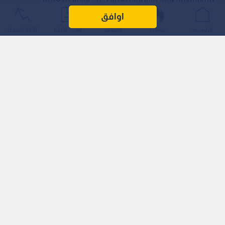
السعودية الشقيقة عبر مسيرات قادمة من الأراضي العراقية؛
اوافق
انتهاكا سافرا لسيادة السعودية الشقيقة، وتهديدا لأمنها
الرئيسية
عواجل
المباشر
أحدث الأخبار
الأكثر شيوعًا
واستقرارها، وخرقا صارخا للقانون الدولي وميثاق الأمم المتحدة.
اقرأ أيضا: الدفاع السعودية: اعتراض وتدمير عدد
من المسيرات قادمة من الأراضي العراقية