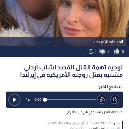
المواطنة الأمريكية
0
0
توجيه تهمة القتل القصد لشاب أردني
مشتبه بقتل زوجته الأمريكية في إيرلندا
استمع للخبر:
1
x
0:00
ملاحظة: النص المسموع ناتج عن نظام آلي
نشر :
13:31 2026/7/16
|
آخر تحديث :
13:31 2026/7/16
الأردن
|
اسم المحرر :
ليندا معايعة