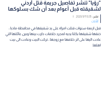
"رؤيا" تنشر تفاصيل جريمة قتل أردني
لشقيقته قبل أعوام بعد أن شك بسلوكها
نشر :
8:35 2020/3/11
|
الأردن
قبل اربعة سنوات قتلت امراة على يد شقيقها في محافظة مادبا ،
خنقها شقيقها بكلتا يديه لمجرد خلافات دارت بينها وبين عائلتها التي
عادت اليها على اثر خلافها مع زوجها ، تركت البيت وعادت الى بيت
اهلها.