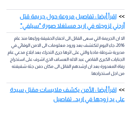
اقرأ أيضا : تفاصيل مروعة حول جريمة قتل
أردني لزوجته في اربد مستغلا صورة "سيلفي"
الا ان الجريمة التي سعى القاتل الى اخفاء الحقيقة وراءها منذ عام
2016، جاء اليوم لتكتشف بعد ورود معلومات الى الامن الوقائي في
مديرية شرطة مادبا والتي على اثرها جرى التحرك بعد ابلاغ مدعي عام
الجنايات الكبرى القاضي عبد الاله العساف الذي اشرف على استخراج
رفاة المغدورة بعد ان ارشدهم القاتل الى مكان دفن جثة شقيقته
من اجل استخراجها.
اقرأ أيضا : الأمن يكشف ملابسات مقتل سيدة
على يد زوجها في اربد.. تفاصيل