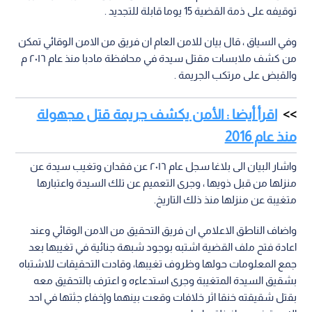
توقيفه على ذمة القضية 15 يوما قابلة للتجديد .
وفي السياق ، قال بيان للامن العام ان فريق من الامن الوقائي تمكن
من كشف ملابسات مقتل سيدة في محافظة مادبا منذ عام ٢٠١٦ م
والقبض على مرتكب الجريمة .
اقرأ أيضا : الأمن يكشف جريمة قتل مجهولة
منذ عام 2016
واشار البيان الى بلاغا سجل عام ٢٠١٦ عن فقدان وتغيب سيدة عن
منزلها من قبل ذويها ، وجرى التعميم عن تلك السيدة واعتبارها
متغيبة عن منزلها منذ ذلك التاريخ.
واضاف الناطق الاعلامي ان فريق التحقيق من الامن الوقائي وعند
اعادة فتح ملف القضية اشتبه بوجود شبهة جنائية في تغيبها بعد
جمع المعلومات حولها وظروف تغيبها، وقادت التحقيقات للاشتباه
بشقيق السيدة المتغيبة وجرى استدعاءه و اعترف بالتحقيق معه
بقتل شقيقته خنقا اثر خلافات وقعت بينهما وإخفاء جثتها في احد