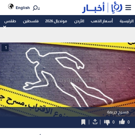
English
الرئيسية
أسعار الذهب
الأردن
مونديال 2026
فلسطين
طقس
1
مسرح جريمة
0
0