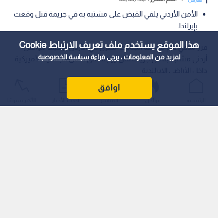
الأمن الأردني يلقي القبض على مشتبه به في جريمة قتل وقعت
بإيرلندا.
هذا الموقع يستخدم ملف تعريف الارتباط Cookie
قرر مدعي عام محكمة الجنايات الكبرى في الأردن توقيف مواطن
لمزيد من المعلومات ، يرجى قراءة
سياسة الخصوصية
أردني مشتبه به في جريمة قتل زوجته التي تحمل الجنسية الأميركية
داخل الأراضي الإيرلندية.
اوافق
الرئيسية
عواجل
المباشر
أحدث الأخبار
الأكثر شيوعًا
وتقرر توقيف المتهم لمدة 15 يوما قابلة للتجديد على ذمة التحقيق،