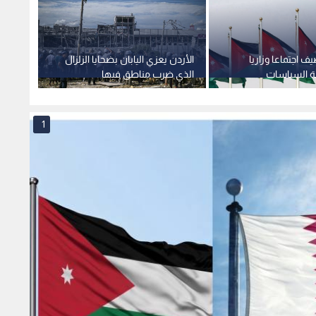
ف اجتماعا وزاريا
الأردن يعزي اليابان بضحايا الزلزال
يعرب ا
هة السياسات
الذي ضرب مناطق فيها
الألبس
اربعاء
الأمري
مسبو
1