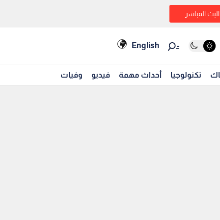
البث المباشر
English
اك
تكنولوجيا
أحداث مهمة
فيديو
وفيات