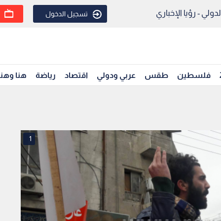
ولي - رؤيا الإخباري
تسجيل الدخول
فلسطين
طقس
عربي ودولي
اقتصاد
رياضة
هنا وهن
1