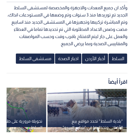
وأكد ان جميع المعدات والاجهزة والمخصصة لمستشفى السلط
الجديد تم توريدها منذ 3 سنوات وتم وضعها في المستودعات انذاك،
وتم المباشرة تركيبها وتجهيزها في المستشفى الجديد منذ اسابيع
مضت وضمن الاعداد المطلوبة التي تم تحديدها تماما في العطاء
والعمل على جار ليتم الافتتاح باقرب وقت وحسب المواصفات
والمقاييس الصحية وبما يرضي الجميع.
السلط
أخبار الأردن
اخبار الصحة
مستشفى السلط
اقرأ أيضاً
"بلدية السلط" تحدد مواقع بيع
تحويلة مرورية على طريق 
الأضاحي وتحظرها في "شارع السرو"
السلط