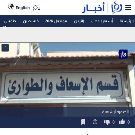
English
الرئيسية
أسعار الذهب
الأردن
مونديال 2026
فلسطين
طقس
1
الصورة أرشيفية
0
0