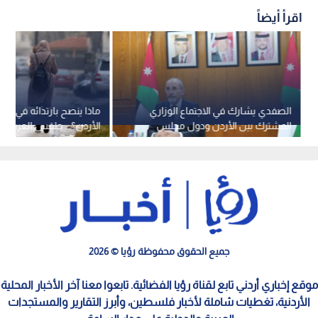
اقرأ أيضاً
الصفدي يشارك في الاجتماع الوزاري
ماذا ينصح بارتدائه في عط
المشترك بين الأردن ودول مجلس
الأردن؟... طقس العرب ي
التعاون الخليجي
جميع الحقوق محفوظة رؤيا © 2026
موقع إخباري أردني تابع لقناة رؤيا الفضائية. تابعوا معنا آخر الأخبار المحلية
الأردنية، تغطيات شاملة لأخبار فلسطين، وأبرز التقارير والمستجدات