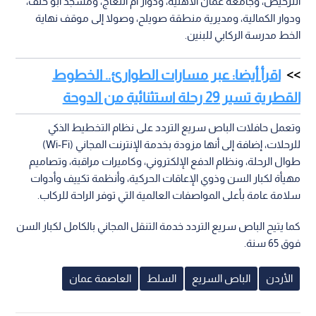
الترخيص، وجامعة عمان الأهلية، ودوار أم النعاج، ومسجد أبو خلف،
ودوار الكمالية، ومديرية منطقة صويلح، وصولا إلى موقف نهاية
الخط مدرسة الركابي للبنين.
اقرأ أيضا: عبر مسارات الطوارئ.. الخطوط
القطرية تسير 29 رحلة استثنائية من الدوحة
وتعمل حافلات الباص سريع التردد على نظام التخطيط الذكي
للرحلات، إضافة إلى أنها مزودة بخدمة الإنترنت المجاني (Wi-Fi)
طوال الرحلة، ونظام الدفع الإلكتروني، وكاميرات مراقبة، وتصاميم
مهيأة لكبار السن وذوي الإعاقات الحركية، وأنظمة تكييف وأدوات
سلامة عامة بأعلى المواصفات العالمية التي توفر الراحة للركاب.
كما يتيح الباص سريع التردد خدمة التنقل المجاني بالكامل لكبار السن
فوق 65 سنة.
الأردن
الباص السريع
السلط
العاصمة عمان