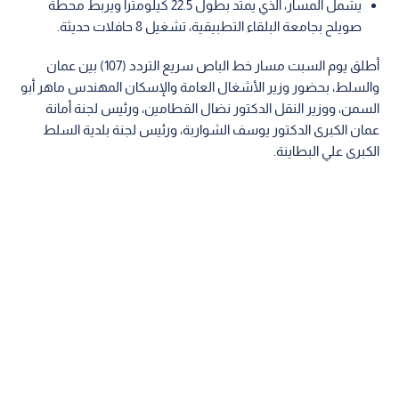
يشمل المسار، الذي يمتد بطول 22.5 كيلومترا ويربط محطة
صويلح بجامعة البلقاء التطبيقية، تشغيل 8 حافلات حديثة.
أطلق يوم السبت مسار خط الباص سريع التردد (107) بين عمان
والسلط، بحضور وزير الأشغال العامة والإسكان المهندس ماهر أبو
السمن، ووزير النقل الدكتور نضال القطامين، ورئيس لجنة أمانة
عمان الكبرى الدكتور يوسف الشواربة، ورئيس لجنة بلدية السلط
الكبرى علي البطاينة.