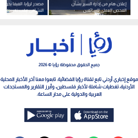
إعلان هام من إدارة السير بشأن
مصدر لرؤيا: الفيفا يحول
الفحص العملي للسائقين
النشامى عقب تغريدة الأم
جميع الحقوق محفوظة رؤيا © 2026
موقع إخباري أردني تابع لقناة رؤيا الفضائية. تابعوا معنا آخر الأخبار المحلية
الأردنية، تغطيات شاملة لأخبار فلسطين، وأبرز التقارير والمستجدات
العربية والدولية على مدار الساعة.