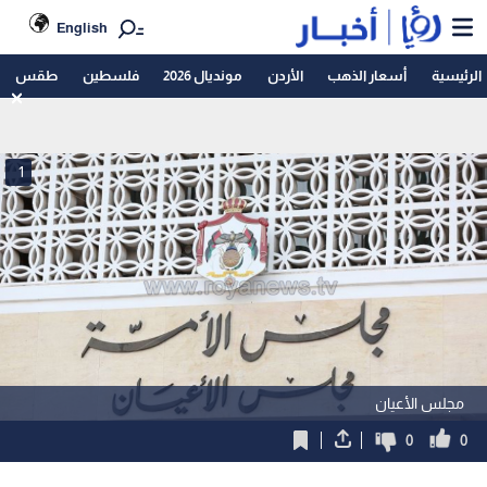
English
الرئيسية
أسعار الذهب
الأردن
مونديال 2026
فلسطين
طقس
1
مجلس الأعيان
0
0