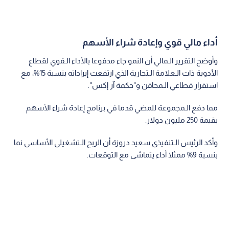
أداء مالي قوي وإعادة شراء الأسهم
وأوضح التقرير الـمالي أن النمو جاء مدفوعا بالأداء الـقوي لقطاع
الأدوية ذات الـعلامة الـتجارية الذي ارتفعت إيراداته بنسبة 15%، مع
استقرار قطاعي الـمحاقن و"حكمة آر إكس".
مما دفع الـمجموعة للمضي قدما في برنامج إعادة شراء الأسهم
بقيمة 250 مليون دولار.
وأكد الرئيس الـتنفيذي سعيد دروزة أن الربح الـتشغيلي الأساسي نما
بنسبة 9% ممثلا أداء يتماشى مع التوقعات.