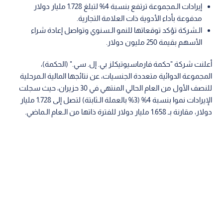
إيرادات الـمجموعة ترتفع بنسبة 4% لتبلغ 1.728 مليار دولار
مدفوعة بأداء الأدوية ذات العلامة التجارية.
الـشركة تؤكد توقعاتها للنمو الـسنوي وتواصل إعادة شراء
الأسهم بقيمة 250 مليون دولار.
أعلنت شركة "حكمة فارماسيوتيكلز بي. إل. سي." (الحكمة)،
المجموعة الدوائية متعددة الجنسيات، عن نتائجها المالية الـمرحلية
للنصف الأول من العام الحالي المنتهي في 30 حزيران، حيث سجلت
الإيرادات نموا بنسبة 4% (3% بالعملة الـثابتة) لتصل إلى 1.728 مليار
دولار، مقارنة بـ 1.658 مليار دولار للفترة ذاتها من الـعام الـماضي.