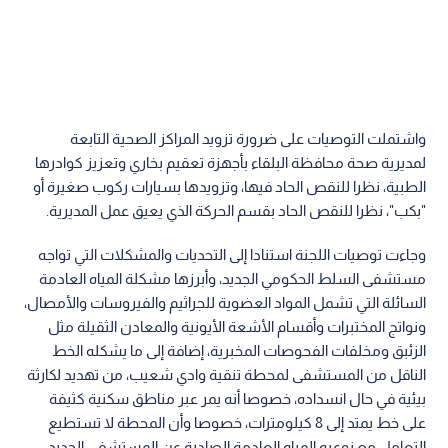
واشتملت التوصيات على ضرورة تزويد المراكز الصحية التابعة
لمديرية صحة محافظة البلقاء بأجهزة تعقيم بخاري وتعزيز كوادرها
الطبية، نظرا للنقص الحاد فيها، وتزويدها بسيارات ركوب صغيرة أو
"بكب"، نظرا للنقص الحاد بقسم الحركة الذي يعيق عمل المديرية.
وجاءت توصيات اللجنة استنادا إلى التحديات والمشكلات التي تواجه
مستشفى السلط الحكومي الجديد، وأبرزها مشكلة المياه العادمة
السائلة التي تشمل المواد العضوية للجراثيم والفيروسات والأمصال،
ونواتج المختبرات وأقسام الأشعة الأيونية والمعادن الثقيلة مثل
الزئبق ومخلفات الفحوصات المخبرية، إضافة إلى ما يشكله الخط
الناقل من المستشفى لمحطة تنقية وادي شعيب، من تهديد لكارثة
بيئية في حال انسداده، خصوصا أنه يمر عبر مناطق سكنية كثيفة
على خط يمتد إلى 8 كيلومترات، خصوصا وأن المحطة لا تستطيع
التعامل مع نوعيه المياه العادمة الصادرة عن المستشفى الجديد،