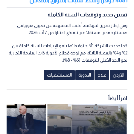
4081 دولارا وسط تقلبات أسواق المعادن
تعيين جديد وتوقعات السنة الكاملة
وفي إطار تعزيز الحوكمة، أعلنت المجموعة عن تعيين «توبياس
هيستلر» مديرا مستقلا غير تنفيذي اعتبارا من 7 آب 2026.
كما جددت الشركة تأكيد توقعاتها بنمو الإيرادات للسنة كاملة بين
2% و4% بالعملة الثابتة، مع توجه قطاع الأدوية ذات العلامة التجارية
نحو الـحد الأعلى للتوقعات (6% - 8%).
الأردن
علاج
الادوية
المستشفيات
اقرأ أيضاً