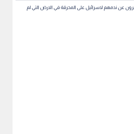
لة
صفقة القرن