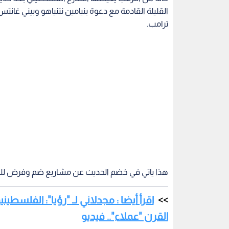
القليلة القادمة مع دعوة بنيامين نتنياهو وبيني غانتس
ترامب.
هذا ياتي في خضم الحديث عن مشاريع ضم وفرض للسي
اقرأ أيضا : مجدلاني لـ "رؤيا": الفلسط
القرن "عملاء".. فيديو
وبعد يوم واحد من اجتماع قادة العالم الذين جاؤوا ي
تحصل فيها.