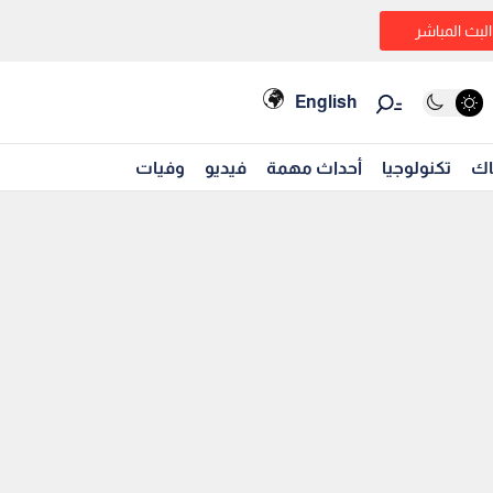
البث المباشر
English
اك
تكنولوجيا
أحداث مهمة
فيديو
وفيات