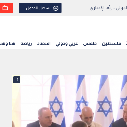
ولي - رؤيا الإخباري
تسجيل الدخول
فلسطين
طقس
عربي ودولي
اقتصاد
رياضة
هنا وهن
1