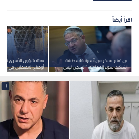
اقرأ أيضاً
بن غفير يسخر من أسيرة فلسطينية
هيئة شؤون الأسرى تحذر
اشتكت سوء المعاملة: "السجن ليس
أوضاع المعتقلين في سجن
فندقا"
1