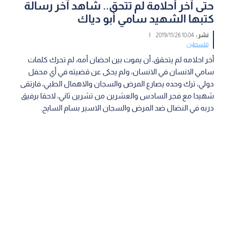
حتى آخر أحلامة لم تتحق.. شاهد آخر رسالة
كتبها الشهيد سامي أبو دياك
نشر :
10:04 2019/11/26
|
فلسطين
أخر احلامه لم يتحقق، أن يموت بين احضان أمه، لم تحرك كلمات
سامي الانسان في الانسان، ولم يحكى عن قضيته في أي محفل
دولي، ترك وحده يصارع المرض والسجان والاهمال الطبي، فارتقى
شهيدا مع فجر السادس والعشرين من تشرين ثاني، لاحقا برفيق
دربه في النضال ضد المرض والسجان الاسير بسام السايح.