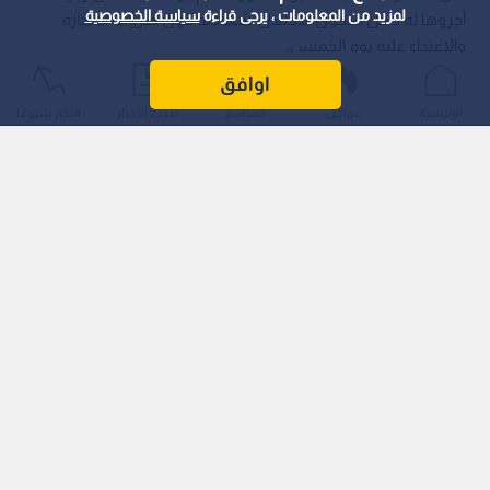
لمزيد من المعلومات ، يرجى قراءة
سياسة الخصوصية
أجروها له داخل سجون الاحتلال، شهادته حول ظروف احتجازه
والاعتداء عليه يوم الخميس.
اوافق
الرئيسية
عواجل
المباشر
أحدث الأخبار
الأكثر شيوعًا
وأوضح الدكتور أنه تعرض مجددا للضرب على أيدي السجانين، مما
أدى إلى إصابة أحد أصابعه ونزيفه.
وعلاوة على ذلك، أكد أبو صفية أنه يحتجز في عزل انفرادي داخل
مرفق "ركيفت" تحت الأرض في سجون الاحتلال، وسط ظروف