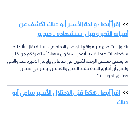
اقرأ أيضا : والدة الأسير أبو دياك تكشف عن
أمنياته الأخيرة قبل استشهاده .. فيديو
يتداول نشطاء عبر مواقع التواصل الاجتماعي، رسالة يقال بأنها اخر
ما خطه الشهيد الاسير أبودياك، يقول فيها: "أستصرخكم من قلب
ما يسمى مشفى الرملة لأكون في ساعاتي وايامي الاخيرة عند والدتي
وليس أن أفارق الحياة مقيد اليدين والقدمين، ويحرمني سجان
يعشق الموت لنا".
اقرأ أيضا : هكذا قتل الاحتلال الأسير سامي أبو
دياك