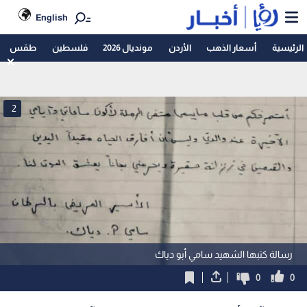
English
الرئيسية
أسعار الذهب
الأردن
مونديال 2026
فلسطين
طقس
2
رسالة كتبها الشهيد سامي أبو دياك
0
0