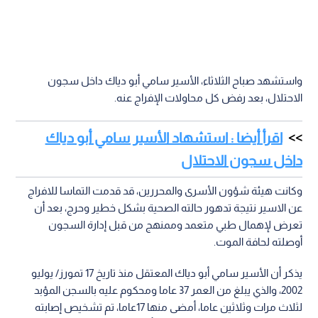
واستشهد صباح الثلاثاء، الأسير سامي أبو دياك داخل سجون
الاحتلال، بعد رفض كل محاولات الإفراج عنه.
اقرأ أيضا : استشهاد الأسير سامي أبو دياك
داخل سجون الاحتلال
وكانت هيئة شؤون الأسرى والمحررين، قد قدمت التماسا للافراج
عن الاسير نتيجة تدهور حالته الصحية بشكل خطير وحرج، بعد أن
تعرض لإهمال طبي متعمد وممنهج من قبل إدارة السجون
أوصلته لحافة الموت.
يذكر أن الأسير سامي أبو دياك المعتقل منذ تاريخ 17 تمورز/ يوليو
2002، والذي يبلغ من العمر 37 عاما ومحكوم عليه بالسجن المؤبد
لثلاث مرات وثلاثين عاما، أمضى منها 17عاما، تم تشخيص إصابته