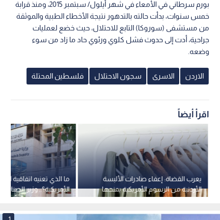
بورم سرطاني في الأمعاء في شهر أيلول/ سبتمبر 2015، ومنذ قرابة
خمس سنوات، بدأت حالته بالتدهور نتيجة الأخطاء الطبية والموثقة
من مستشفى (سوروكا) التابع للاحتلال، حيث خضع لعمليات
جراحية، أدت إلى حدوث فشل كلوي ورئوي حاد ما زاد من سوء
وضعه.
الاردن
الاسرى
سجون الاحتلال
فلسطين المحتلة
اقرأ أيضاً
يعرب القضاة: إعفاء صادرات الألبسة
ما الذي تعنيه اتفاقية التجار
الأردنية من الرسوم الأمريكية يمنحها
الأمريكية؟.. وزير الصناعة
ميزة تنافسية غير مسبوقة
نبض البلد
1