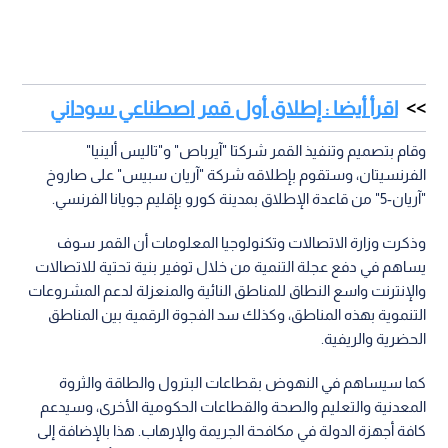
اقرأ أيضا : إطلاق أول قمر اصطناعي سوداني
وقام بتصميم وتنفيذ القمر شركتا "آيرباص" و"تاليس ألينيا"
الفرنسيتان، وستقوم بإطلاقه شركة "آريان سبيس" على صاروخ
"آريان-5" من قاعدة الإطلاق بمدينة كورو بإقليم جويانا الفرنسي.
وذكرت وزارة الاتصالات وتكنولوجيا المعلومات أن القمر سوف
يساهم في دفع عجلة التنمية من خلال توفير بنية تحتية للاتصالات
والإنترنت واسع النطاق للمناطق النائية والمنعزلة لدعم المشروعات
التنموية بهذه المناطق، وكذلك سد الفجوة الرقمية بين المناطق
الحضرية والريفية.
كما سيساهم في النهوض بقطاعات البترول والطاقة والثروة
المعدنية والتعليم والصحة والقطاعات الحكومية الأخرى، وسيدعم
كافة أجهزة الدولة في مكافحة الجريمة والإرهاب. هذا بالإضافة إلى