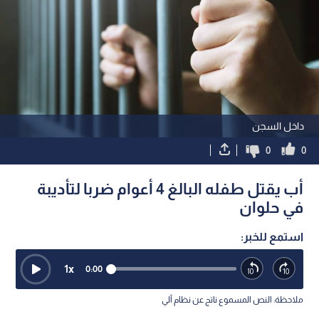
داخل السجن
0
0
أب يقتل طفله البالغ 4 أعوام ضربا لتأديبة
في حلوان
استمع للخبر:
1
x
0:00
ملاحظة: النص المسموع ناتج عن نظام آلي