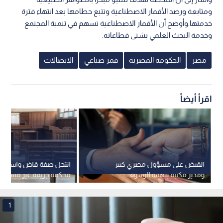
ومتابعة ورصد الأقمار الاصطناعية وتتبع حطامها بعد انتهاء فترة
خدمتها.وأوضح أن الأقمار الاصطناعية تسهم في تنمية المجتمع
وخدمة البحث العلمي بشتى قطاعاته.
مصر
الحكومة المصرية
قمر صناعي
الاتصالات
اقرأ أيضاً
القبض على مسؤول مصري كبير
انتحل صفة قاض واستأجر 
ومدير مكتبه بتهمة الرشوة
محكمة جريمة غير مسبوقة 
في مصر
1