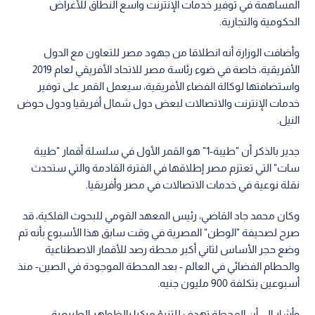
المساهمة في توفير خدمات الإنترنت واسع النطاق للأغراض
الحكومية والتجارية.
وأضافت الوزارة أنه انطلاقا من جهود مصر للتعاون مع الدول
الأفريقية، خاصة في ضوء رئاسة مصر للاتحاد الأفريقي لعام 2019
واستضافتها لوكالة الفضاء الأفريقية، سيعمل القمر على توفير
خدمات الإنترنت والاتصالات لبعض دول شمال أفريقيا ودول حوض
النيل.
جدير بالذكر أن "طيبة-1" هو القمر الأول في سلسلة أقمار "طيبة
سات" التي تعتزم مصر إطلاقها في الفترة القادمة والتي ستحدث
نقلة نوعية في خدمات الاتصالات في مصر وأفريقيا.
وكان محمد جاد القاضي، رئيس المعهد القومي للبحوث الفلكية، قد
صرح لصحيفة "الوطن" المصرية في وقت سابق هذا الأسبوع بأنه تم
وضع حجر الأساس لثاني أكبر محطة رصد للأقمار الاصطناعية
والحطام الفضائي في العالم - بعد المحطة الموجودة في الصين- منذ
أسبوعين بتكلفة 900 مليون جنيه.
وأشار إلى أن المحطة تهدف للتنبؤ مبكرا بالظواهر الطبيعية