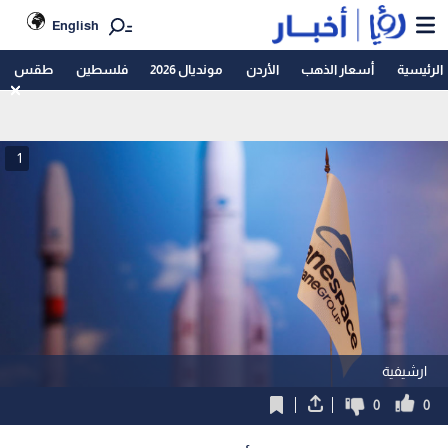
English
الرئيسية
أسعار الذهب
الأردن
مونديال 2026
فلسطين
طقس
1
ارشيفية
0
0