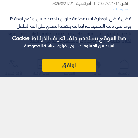
نشر :
17:17 2026/8/2
|
آخر تحديث :
17:21 2026/8/2
هنا وهناك
قضى قاضي المعارضات بمحكمة حلوان بتجديد حبس متهم لمدة 15
يوما على ذمة التحقيقات؛ لإدانته بتهمة التعدي على ابنه الطفل
بالضرب المبرح حتى الموت داخل مسكنه بمنطقة حلوان، عقب ورود
هذا الموقع يستخدم ملف تعريف الارتباط Cookie
تقارير طبية وأمنية تؤكد وجود شبهة جنائية في الواقعة.
لمزيد من المعلومات ، يرجى قراءة
سياسة الخصوصية
اوافق
الرئيسية
عواجل
المباشر
أحدث الأخبار
الأكثر شيوعًا
وكشفت التحقيقات الأولية التي أجرتها النيابة العامة أن المتهم