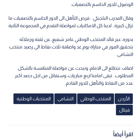
الوصول للدور الحاسم بالتصفيات.
وقال المدرب البلجيكي: : فرص التأهل الى الدور الحاسم بالتصفيات ما
تزال كبيرة.. لدينا كل الامكانيات لمواصلة التقدم في المجموعة الثانية.
بدوره، عبر قائد المنتخب الوطني عامر شفيع، عن ثقته وزملائه
بتحقيق الفوز في مباراة يوم غد واضافة ثلاث نقاط الى رصيد منتخب
النشامى.
اضاف: نتطلع الى الامام، ونبحث عن مواصلة المنافسة بالشكل
المطلوب.. تبقى امامنا اربع مباريات، وسنقاتل من اجل حصد اكبر
عدد من النقاط والتأهل للدور القادم.
الأردن
المنتخب الوطني
النشامى
المنتخبات الوطنية
فيتال
اقرأ أيضاً