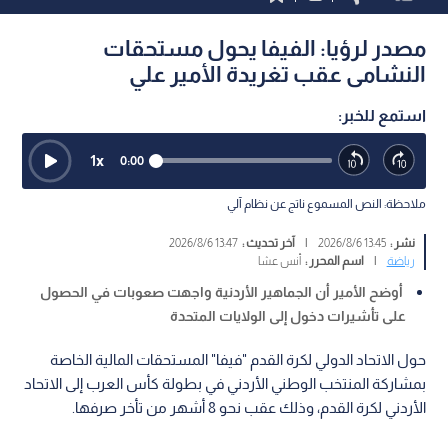
مصدر لرؤيا: الفيفا يحول مستحقات
النشامى عقب تغريدة الأمير علي
استمع للخبر:
1
x
0:00
ملاحظة: النص المسموع ناتج عن نظام آلي
نشر :
13:45 2026/8/6
|
آخر تحديث :
13:47 2026/8/6
رياضة
|
اسم المحرر :
أنس عشا
أوضح الأمير أن الجماهير الأردنية واجهت صعوبات في الحصول
على تأشيرات دخول إلى الولايات المتحدة
حول الاتحاد الدولي لكرة القدم "فيفا" المستحقات المالية الخاصة
بمشاركة المنتخب الوطني الأردني في بطولة كأس العرب إلى الاتحاد
الأردني لكرة القدم، وذلك عقب نحو 8 أشهر من تأخر صرفها.