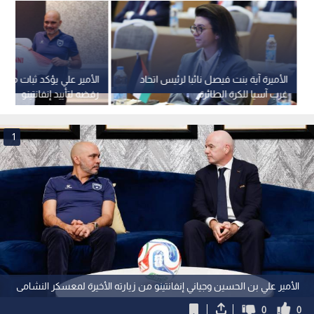
الأميرة آية بنت فيصل نائبا لرئيس اتحاد
الأمير علي يؤكد ثبات موق
غرب آسيا للكرة الطائرة
رفضه لتأييد إنفانتينو
1
الأمير علي بن الحسين وجياني إنفانتينو من زيارته الأخيرة لمعسكر النشامى
0
0