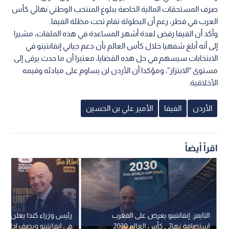
صرف المستحقات المالية الخاصة ببلوغ المنتخب الوطني نهائي كأس
العرب في قطر، رغم أن البطولة تقام تحت مظلة الفيفا.
وأكد أن الفيفا رفض لعدة أشهر المساعدة في هذه الملفات، مشيرا
إلى أنه أبلغ شفهيا خلال كأس العالم بأن دعم جياني إنفانتينو في
الانتخابات سيسهم في حل هذه القضايا، معتبرا أن ما حدث يرقى إلى
مستوى “الابتزاز”، ومؤكدا أن الأردن لن يساوم على مبادئه وقيمه
الأخلاقية.
الأردن
الفيفا
الأمير علي بن الحسين
اقرأ أيضاً
التايمز: إنفانتينو يعرض على المغرب
رئيس وزراء كندا يعلن فقد
استضافة نهائي كأس العالم 2030
في إنفانتينو ويصف إدارته ل