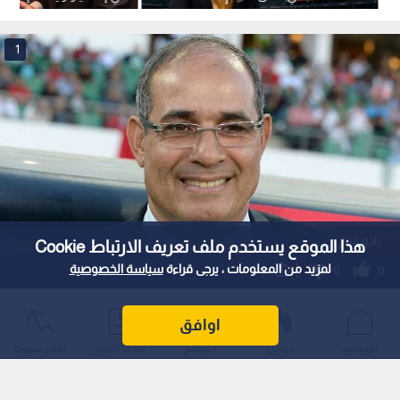
مقابل دعمه
المقبولة
1
بادو الزاكي
هذا الموقع يستخدم ملف تعريف الارتباط Cookie
لمزيد من المعلومات ، يرجى قراءة
سياسة الخصوصية
0
0
تأجيل مؤتمر تقديم بادو الزاكي مدربا لمنتخب
اوافق
النشامى
الرئيسية
عواجل
المباشر
أحدث الأخبار
الأكثر شيوعًا
استمع للخبر: