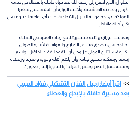
الطوال، الذي انتقل إلى رحمة الله بعد حياة حافلة بالعطاء في خدمة
الأردن وقيادته الهاشمية. وأكدت الوزارة أن الفقيد عمل سفيرا
للمملكة لدى جمهورية البرازيل الاتحادية، حيث أدى واجبه الدبلوماسي
بكل أمانة واقتدار.
وتقدمت الوزارة وكافة منتسبيها، مع زملاء الفقيد في السلك
الدبلوماسي، بأصدق مشاعر التعازي والمواساة لأسرة الطوال
الكريمة، سائلين المولى عز وجل أن يتغمد الفقيد الفاضل بواسع
رحمته ويسكنه فسيح جناته، وأن يلهم أهله وذويه وأسرته وزملاءه
ومحبيه جميل الصبر وحسن العزاء، "إنا لله وإنا إليه راجعون".
اقرأ أيضا: رحيل الفنان التشكيلي فؤاد الميمي
بعد مسيرة حافلة بالإبداع والعطاء