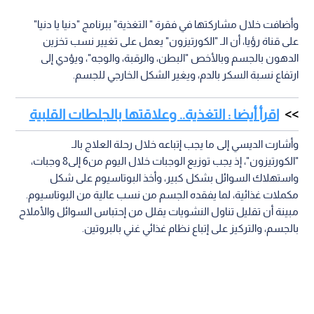
وأضافت خلال مشاركتها في فقرة " التغذية" ببرنامج "دنيا يا دنيا"
على قناة رؤيا، أن الـ "الكورتيزون" يعمل على تغيير نسب تخزين
الدهون بالجسم وبالأخص "البطن، والرقبة، والوجه"، ويؤدي إلى
ارتفاع نسبة السكر بالدم، ويغير الشكل الخارجي للجسم.
اقرأ أيضا : التغذية.. وعلاقتها بالجلطات القلبية
وأشارت الديسي إلى ما يجب إتباعه خلال رحلة العلاج بالـ
"الكورتيزون"، إذ يجب توزيع الوجبات خلال اليوم من6 إلى8 وجبات،
واستهلاك السوائل بشكل كبير، وأخذ البوتاسيوم على شكل
مكملات غذائية، لما يفقده الجسم من نسب عالية من البوتاسيوم.
مبينة أن تقليل تناول النشويات يقلل من إحتباس السوائل والأملاح
بالجسم، والتركيز على إتباع نظام غذائي غني بالبروتين.