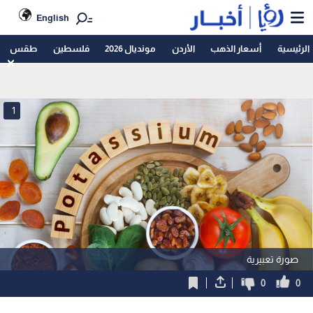
English
الرئيسية
أسعار الذهب
الأردن
مونديال 2026
فلسطين
طقس
1
صورة تعبيرية
0
0