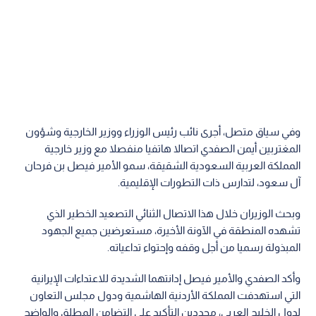
وفي سياق متصل، أجرى نائب رئيس الوزراء ووزير الخارجية وشؤون
المغتربين أيمن الصفدي اتصالا هاتفيا منفصلا مع وزير خارجية
المملكة العربية السعودية الشقيقة، سمو الأمير فيصل بن فرحان
آل سعود، لتدارس ذات التطورات الإقليمية.
وبحث الوزيران خلال هذا الاتصال الثنائي التصعيد الخطير الذي
تشهده المنطقة في الآونة الأخيرة، مستعرضين جميع الجهود
المبذولة رسميا من أجل وقفه وإحتواء تداعياته.
وأكد الصفدي والأمير فيصل إدانتهما الشديدة للاعتداءات الإيرانية
التي استهدفت المملكة الأردنية الهاشمية ودول مجلس التعاون
لدول الخليج العربي، مجددين التأكيد على التضامن المطلق والواضح