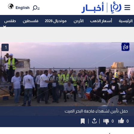
English
الرئيسية
أسعار الذهب
الأردن
مونديال 2026
فلسطين
طقس
1
حفل تأبين لشهداء فاجعة البحر الميت
0
0