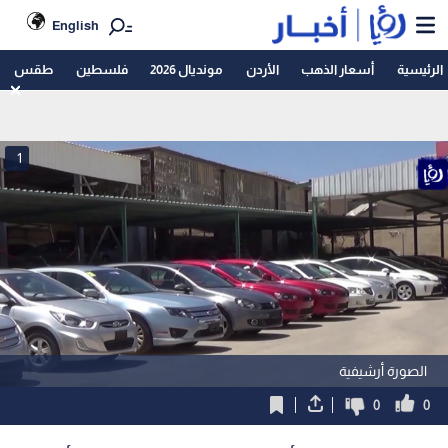
English
الرئيسية
أسعار الذهب
الأردن
مونديال 2026
فلسطين
طقس
1
الصورة أرشيفية
0
0