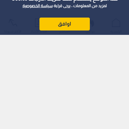
لمزيد من المعلومات ، يرجى قراءة
سياسة الخصوصية
اوافق
الرئيسية
عواجل
المباشر
أحدث الأخبار
الأكثر شيوعًا
ووصفت الجمعية، في بيان صحفي، هذه القرارات بأنها جزء من حزمة
إصلاحات هيكلية شاملة تهدف إلى تنظيم قطاع السيارات، مشيرة
إلى أنها ستخفف الأعباء المالية عن المواطنين، وتمكنهم من اقتناء
سيارات ذات جودة عالية بتكاليف معقولة.
اقرأ أيضا: تعرف الى قرارات مجلس الوزراء
السبت