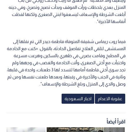
ويضيف والد الضحية: "لم أصدق ما رأيت ودخلت زوجتي من باب
المنزل بعدي بلحظات ورأت الموقف وبدأت تصيح وتصرخ، وفي حينه
أبلغت الشرطة والإسعاف ليسعفوا ابنتي الصغرى ولكنها لفظت
أنفاسها الأخيرة".
فيما روت ريماس شقيقة المتوفاة فاطمة حيدر التي تم نقلها إلى
المستشفى لتلقي العلاج تفاصيل الحادثة، بالقول: «كنت مع الخادمة
في المطبخ وقامت بضربي في ظهري بالسكين وهرعت مسرعة
واختبأت مع أختي الصغرى، وأتت الخادمة والغضب في وجهها ولم
تجد سوى أختي فاطمة أمامها لتسدد لها 3 طعنات، واحدة في قلبها،
وثانية في الجنب والأخيرة في رقبتها، وبعدها طعنت نفسها ومن ثم
وصل والدي إلى المنزل وبلغ الشرطة والإسعاف".
عقوبة الاعدام
اخبار السعودية
اقرأ أيضاً