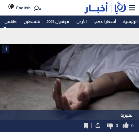
English
الرئيسية
أسعار الذهب
الأردن
مونديال 2026
فلسطين
طقس
1
تعبيرية
0
0