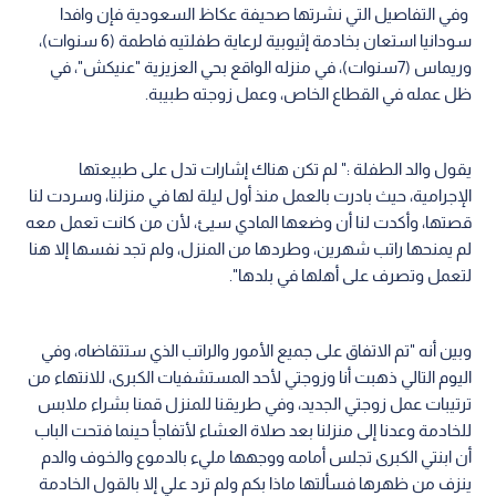
وفي التفاصيل التي نشرتها صحيفة عكاظ السعودية فإن وافدا
سودانيا استعان بخادمة إثيوبية لرعاية طفلتيه فاطمة (6 سنوات)،
وريماس (7سنوات)، في منزله الواقع بحي العزيزية "عنيكش"، في
ظل عمله في القطاع الخاص، وعمل زوجته طبيبة.
يقول والد الطفلة :" لم تكن هناك إشارات تدل على طبيعتها
الإجرامية، حيث بادرت بالعمل منذ أول ليلة لها في منزلنا، وسردت لنا
قصتها، وأكدت لنا أن وضعها المادي سيئ، لأن من كانت تعمل معه
لم يمنحها راتب شهرين، وطردها من المنزل، ولم تجد نفسها إلا هنا
لتعمل وتصرف على أهلها في بلدها".
وبين أنه "تم الاتفاق على جميع الأمور والراتب الذي ستتقاضاه، وفي
اليوم التالي ذهبت أنا وزوجتي لأحد المستشفيات الكبرى، للانتهاء من
ترتيبات عمل زوجتي الجديد، وفي طريقنا للمنزل قمنا بشراء ملابس
للخادمة وعدنا إلى منزلنا بعد صلاة العشاء لأتفاجأ حينما فتحت الباب
أن ابنتي الكبرى تجلس أمامه ووجهها مليء بالدموع والخوف والدم
ينزف من ظهرها فسألتها ماذا بكم ولم ترد علي إلا بالقول الخادمة