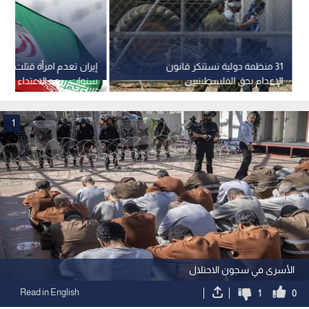
31 منظمة دولية تستنكر قانون
الإعدام بحق الفلسطينيين
سنوات.. بعد الاعتداء الدم
1
الأسرى في سجون الاحتلال
Read in English
1
0