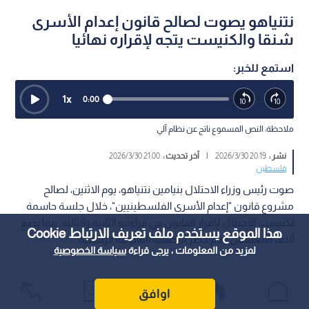
نتنياهو يصوت لصالح قانون إعدام الأسرى
شنقا والكنيست يتجه لإقراره نهائيا
استمع للخبر:
1
x
0:00
ملاحظة: النص المسموع ناتج عن نظام آلي
نشر :
20:19 2026/3/30
|
آخر تحديث :
21:00 2026/3/30
فلسطين
صوت رئيس وزراء الاحتلال بنيامين نتنياهو، يوم الاثنين، لصالح
مشروع قانون "إعدام الأسرى الفلسطينيين"، خلال جلسة حاسمة
لكنيست الاحتلال لإقرار القانون في قراءتيه الثانية والثالثة، مما يضع
هذا الموقع يستخدم ملف تعريف الارتباط Cookie
آلاف المعتقلين أمام خطر التصفية القانونية الرسمية.
لمزيد من المعلومات ، يرجى قراءة
سياسة الخصوصية
اوافق