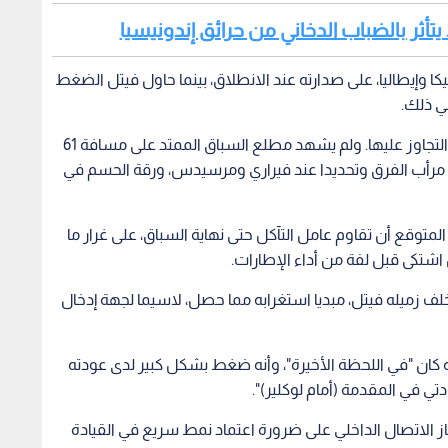
اشتكى قبل لفة من أداء الإطارات.
موناكو خلف زميله فيتل، مبديا استغرابه مما حصل، لاسيما لجهة إدخال
ه كان "في اللحظة الأخيرة"، وأنه ضغط بشكل كبير لدى عودته
 في المقدمة (أمام لوكلير)".
 على هاميلتون في اللفة 22 عبر جهاز الاتصال الداخلي على ضرورة اعتماد نمط سريع في القيادة
رتي فيراري عندما يدخل الى مركز الصيانة لتبديل إطاراته.
واستدعى مرسيدس سائقه الثاني الفنلندي فالتيري بوتاس في اللفة 23 ليعود في المركز التاسع خلف فيرشابن،
هاميلتون ليعود أمامه بعد دخوله الى المنصات، وهذا ما
ل عند دخول البريطاني في اللفة 26، لكن بدون نجاح استراتيجية فريق "الأسهم الفضية" في تجاوز فريق
ل ولوكلير.
تدمت المنافسة في اللفات الاخيرة بين فيرشتابن الثالث
وهاميلتون الساعي للاانتزاع المركز منه، فطالب الهولندي قبل لفة من النهاية (من اصل 61) فريقه بالمزيد من القوة،