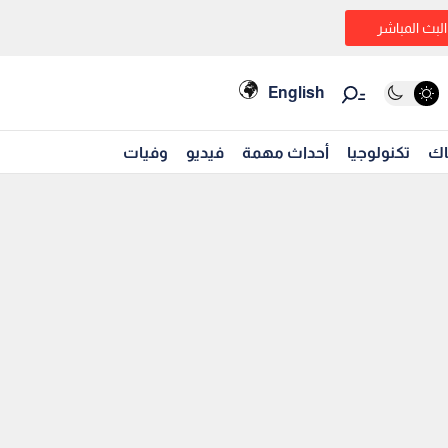
البث المباشر
English
اك
تكنولوجيا
أحداث مهمة
فيديو
وفيات