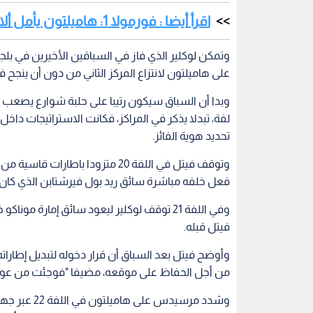
فعل خلفه مباشرة سائق ريد بول فيرشتابن الذي كان 
وفي اللفة 21 توقف لوكلير ليعود سائق إمارة 
فيتل قبله.
وأوضح فيتل بعد السباق أن قرار دخوله لتبديل إطارات
من أجل الحفاظ على موقعه، مضيفا "فوجئت من عودتي
وشدد مرسيدس
والضغط "بقدر استطاعك" بهدف العودة للحلبة أمام سيا
وطلب منه لاحقا أن يبطئ سرعته لافساح المجال أمام 
حصل بالفع
فيراري الذي حافظ على المركزين الاول والثاني مع فيت
وشهد السباق دخول سيارة الأمان ثلاث مرات، فيما اح
فجاء الجواب "هذا كل ما يمكننا تقديمه لك حاليا".