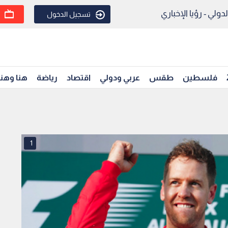
ولي - رؤيا الإخباري
تسجيل الدخول
فلسطين
طقس
عربي ودولي
اقتصاد
رياضة
هنا وهن
1