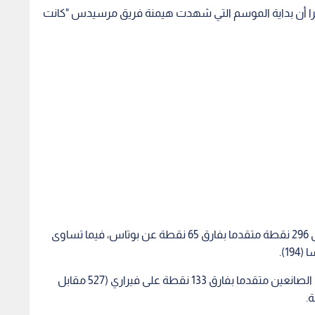
ورفع هاميلتون رصيده في صدارة ترتيب السائقين الى 296 نقطة متقدما بفارق 65 نقطة عن بوتاس، فيما تساوى
في المقابل حافظ فريق مرسيدس على صدارة ترتيب الصانعين متقدما بفارق 133 نقطة على فيراري (527 مقابل
كا وإيطاليا، على صدارته عند الانطلاق، بينما حاول فيتل الضغط
في ذلك.
وبدا أن السباق سيكون رتيبا على حلبة شوارع يصعب التجاوز عليها. ولم يشهد مطلع السباق الممتد على مسافة 61
اخل مرأب الفرق وتحديدا عند فيراري ومرسيدس، ورقة الحسم في
ارات قاسية من المتوقع أن تقاوم عامل التآكل حتى نهاية السباق، على غرار ما