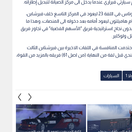
 1
السيارات
جازو للسباقات يحطم
إثارة الدريفت تعود إلى البحر الميت
فريق ت
ي ويفوز بالمركزين
في الجولة الثانية من بطولة
فوزا تا
 في رالي تشيلي
الأردن
1