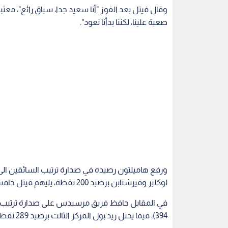
لوكلير وفيرشتابن برصيد 200 نقطة، يليهم فيتل خامسا (194).
394)، فيما يحتل ريد بول المركز الثالث برصيد 289 نقطة.
اقرأ أيضا : فورمولا 1: هاميلتون يأمل ألا يتأثر بالضباب الدخاني من حرائق إندونيسيا
وتمكن لوكلير الذي فاز في السباقين الأخيرين في بلجي
على هاميلتون لانتزاع المركز الثاني من دون أن ينجح 
لفة، تبدلا يذكر في المراكز، فكانت الاستراتيجات د
تحديد هوية الفائز.
وتوقف فيتل في اللفة 20 متزودا باط