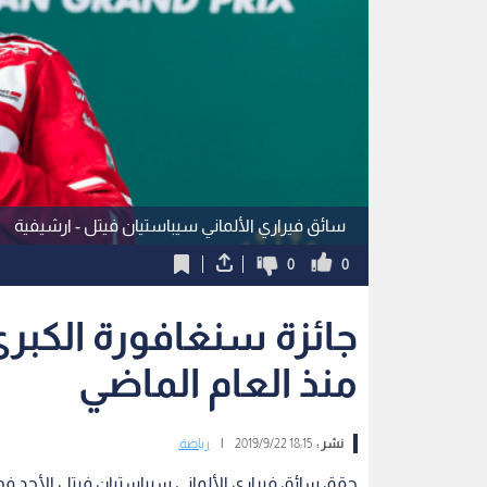
سائق فيراري الألماني سيباستيان فيتل - ارشيفية
0
0
جائزة سنغافورة الكبرى
منذ العام الماضي
نشر :
18:15 2019/9/22
|
رياضة
حقق سائق فيراري الألماني سيباستيان فيتل الأحد ف