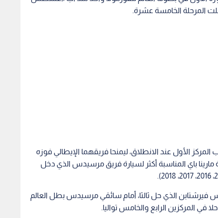
لمركز الأول عند الانطلاق، ليمنحا فريقهما الإيطالي فوزه
ة مارينا باي المناسبة أكثر لسيارة فريق مرسيدس الذي دخل
كس فيرشتابن الذي حل ثالثا، أمام سائقي مرسيدس بطل العالم
لا في المركزين الرابع والخامس تواليا.
عتبرا أن بداية الموسم التي شهدت هيمنة فريق مرسيدس "كانت