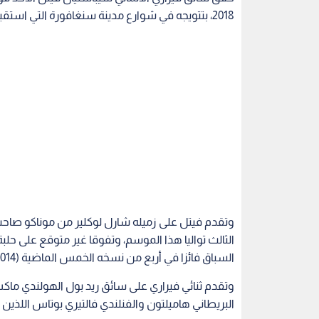
2018، بتتويجه في شوارع مدينة سنغافورة التي استقبلت المرحلة الخامسة عشرة.
وتقدم فيتل على زميله شارل لوكلير من موناكو صاحب ا
الثالث تواليا هذا الموسم، وتفوقا غير متوقع على حلب
السباق فائزا في أربع من نسخه الخمس الماضية (2014، 2016، 2017، 2018).
وتقدم ثنائي فيراري على سائق ريد بول الهولندي ما
البريطاني هاميلتون والفنلندي فالتيري بوتاس اللذين ح
وقال فيتل بعد الفوز "أنا سعيد جدا، سباق رائع"، م
صعبة علينا، لكننا بدأنا نعود".