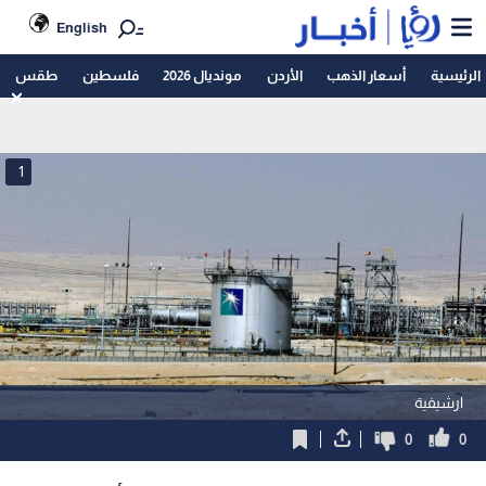
English
الرئيسية
أسعار الذهب
الأردن
مونديال 2026
فلسطين
طقس
1
ارشيفية
0
0