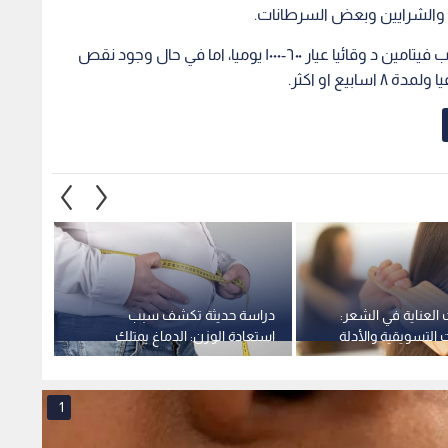
والشرايين وبعض السرطانات.
ودعا كبار السن والمرضعات والحوامل الى تناول حبوب فيتامين د وقائيا عيار ٦٠٠-١٠٠٠ يوميا، اما في حال وجود نقص
العناية في الشعر:
دراسة حديثة تكشف سبب
فيتامي
ت التسويقية والأدلة
استعادة الوزن: الدماغ يمتلك
دعاية 
"ذاكرة بيولوجية" تقاوم الحمية
1