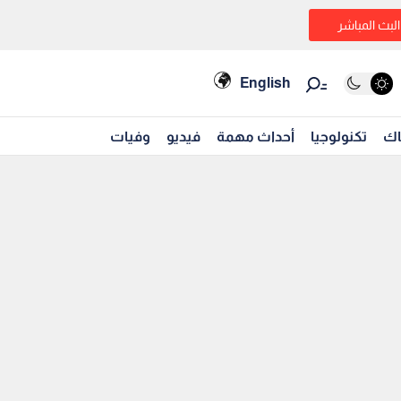
البث المباشر
English
اك
تكنولوجيا
أحداث مهمة
فيديو
وفيات