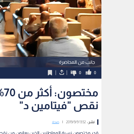
جانب من المحاضرة
0
0
مخ
نقص "فيتامين د"
نشر :
13:52 2019/9/9
|
صحة