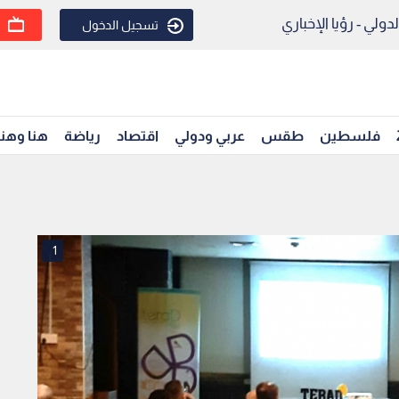
ولي - رؤيا الإخباري
تسجيل الدخول
فلسطين
طقس
عربي ودولي
اقتصاد
رياضة
هنا وهن
1