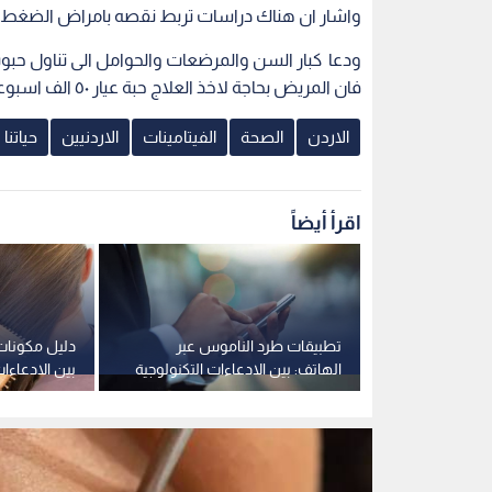
واشار ان هناك دراسات تربط نقصه بامراض الضغط 
فان المريض بحاجة لاخذ العلاج حبة عيار ٥٠ الف اسبوعيا ولمدة ٨ اسابيع او اكثر.
الاردن
الصحة
الفيتامينات
الاردنيين
حياتنا
اقرأ أيضاً
علمية: 3 عادات في منتصف
تطبيقات طرد الناموس عبر
دليل مكونات 
بة بالزهايمر
الهاتف: بين الادعاءات التكنولوجية
بين الادعاءا
وغياب الأدلة العلمية
العلمية