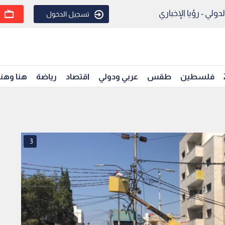
ولي - رؤيا الإخباري
تسجيل الدخول
فلسطين
طقس
عربي ودولي
اقتصاد
رياضة
هنا وهن
3