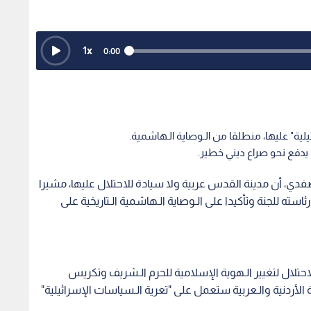
1
x
0:00
ة" عليها، منطلقا من الـوصاية الـهاشمية.
ف يدفع نحو صراع ديني خطير.
لصفدي، أن مدينة القدس عربية ولا سيادة للاحتلال عليها، مشيرا
ئاسته للجنة وتأكيدا على الـوصاية الـهاشمية الـتاريخية على
لال لتغيير الـهوية الإسلامية للحرم الـشريف وتكريس
 الأردنية والـعربية ستعمل على "تعرية الـسياسات الإسرائيلية"