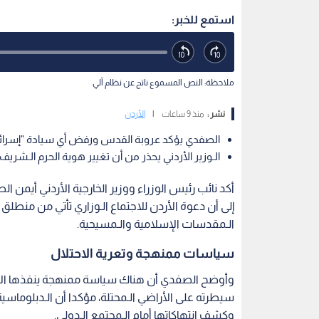
استمع للخبر:
ملاحظة: النص المسموع ناتج عن نظام آلي
نشر :
منذ 9 ساعات
|
الأردن
الصفدي يؤكد عروبة القدس ورفض أي سيادة "إسرائيلي
الـوزير الأردني يحذر من أن تغيير هوية الحرم الـشري
أكد نائب رئيس الوزراء ووزير الخارجية الأردني أيمن ا
إلى أن دعوة الأردن للاجتماع الـوزاري تأتي من منطلق ر
الـمقدسات الإسلامية والـمسيحية.
سياسات ممنهجة وتعرية الاحتلال
وأوضح الصفدي أن هناك سياسة ممنهجة ينفذها الاحت
سيطرته على الأراضي الـمحتلة، مؤكدا أن الـدبلوماسية
وكشف انتهاكاتها أمام الـمجتمع الـدولي.