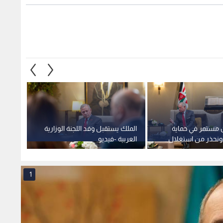
ن مستمر في حماية
الملك يستقبل وفد اللجنة الوزارية
الملك:
ونحذر من استغلال
العربية -فيديو
إسلامي
لفرض واقع جديد
الإسرائ
الأقص
1