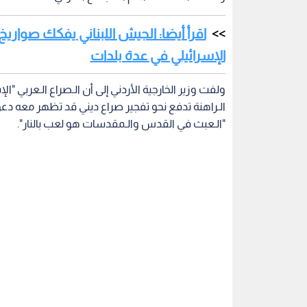
اقرأ أيضا: الجيش اللبناني يفكك صوار
الإسرائيلي في عدة بلدات
ولفت وزير الخارجية الأردني إلى أن الـصراع الـعربي "الإ
الـراهنة تدفع نحو تفجير صراع ديني قد تظهر معه دع
"الـعبث في القدس والـمقدسات هو لعب بالنار".