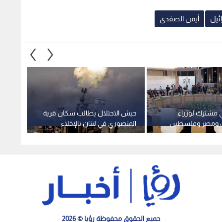
ئيل
أيمن الصفدي
مشترك لوزراء
جيش الاحتلال يطالب سكان قرية
اجتماع
دن ومصر وفلسطين
المنصوري في لبنان بالإخلاء
عمان ي
 دعم القدس
الفوري
ويطلق
والوصا
جميع الحقوق محفوظة رؤيا © 2026