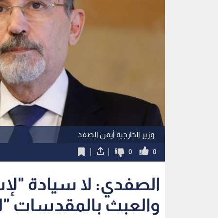
وزير الخارجية أيمن الصفد
0
0
الصفدي: لا سيادة "لإ
والعبث بالمقدسات "لع