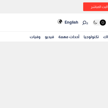
البث المباشر
English
اك
تكنولوجيا
أحداث مهمة
فيديو
وفيات