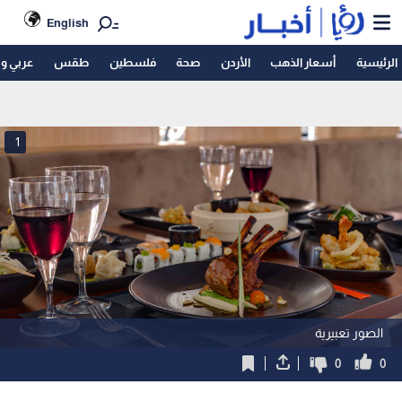
English
الرئيسية
أسعار الذهب
الأردن
صحة
فلسطين
طقس
عربي و
1
الصور تعبيرية
0
0