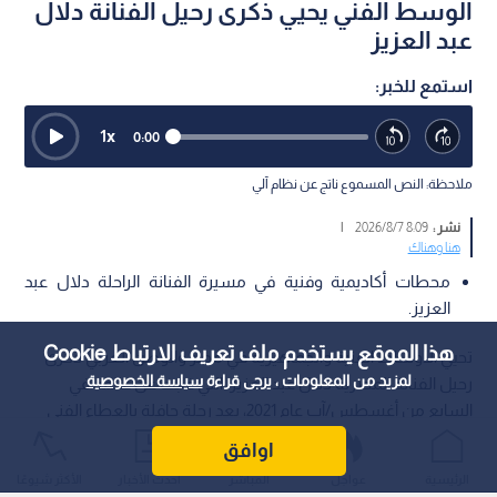
الوسط الفني يحيي ذكرى رحيل الفنانة دلال
عبد العزيز
استمع للخبر:
1
x
0:00
ملاحظة: النص المسموع ناتج عن نظام آلي
نشر :
8:09 2026/8/7
|
هنا وهناك
محطات أكاديمية وفنية في مسيرة الفنانة الراحلة دلال عبد
العزيز.
هذا الموقع يستخدم ملف تعريف الارتباط Cookie
تحيي الأوساط الفنية والجماهيرية في مصر والوطن العربي ذكرى
لمزيد من المعلومات ، يرجى قراءة
سياسة الخصوصية
رحيل الفنانة المصرية دلال عبد العزيز، التي غابت عن عالمنا في
السابع من أغسطس/آب عام 2021، بعد رحلة حافلة بالعطاء الفني
والأكاديمي صارت خلالها إحدى أبرز نجوم الشاشة المصرية.
اوافق
الرئيسية
عواجل
المباشر
أحدث الأخبار
الأكثر شيوعًا