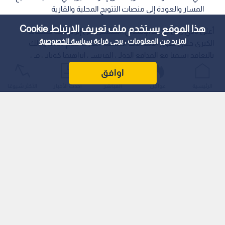
المسار والعودة إلى منصات التتويج المحلية والقارية
هذا الموقع يستخدم ملف تعريف الارتباط Cookie
أعلن نادي ريال مدريد الإسباني، الخميس، عن إبرام ثالث صفقاته
لمزيد من المعلومات ، يرجى قراءة
سياسة الخصوصية
الكبرى خلال سوق الانتقالات الصيفية الجارية لعام 2026، وذلك
بالتعاقد رسميا مع المدافع الدولي الفرنسي إبراهيما كوناتي في
صفقة انتقال حر (مجانية)، عقب انتهاء عقده مع نادي ليفربول
اوافق
الإنجليزي.
الرئيسية
عواجل
المباشر
أحدث الأخبار
الأكثر شيوعًا