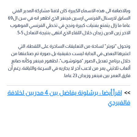
وبالاضافة الى هذه الاسماء الكبيرة كان لافتا مشاركة المدير الفني
السابق لارسنال الفرنسي ​ارسين فينغر​ الذي اظهر انه في سن ال69
عاما ما زال يتمتع بفنيات كبيرة ونجح في تخطي الفرنسي الموهوب
الاخر زين الدين زيدان خلال اللقاء الذي انتهى بنتيجة التعادل 5-5.
وتحول "تويتر" لساحة من التعليقات الساخرة على اللقطة، التي
اعتبرها البعض في البداية ليست حقيقية بل صورة تم صناعتها من
خلال برنامج تعديل الصور "فوتوشوب"، لظهور فينغر وكأنه صانع
ألعاب ثلاثيني يمر من لاعب آخر لا يجاريه في السرعة واللياقة، رغم أن
فارق العمر بين فينغر وزيدان 23 عاما.
اقرأ أيضا : برشلونة يفاضل بين 4 مدربين لخلافة
فالفيردي