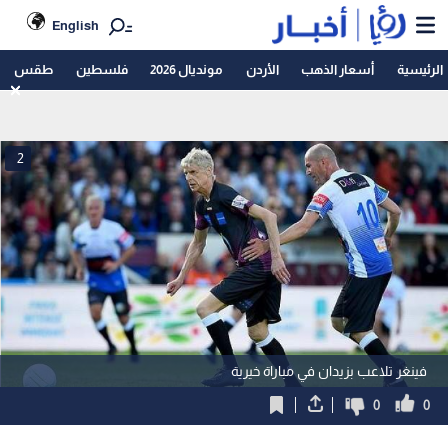
English
الرئيسية
أسعار الذهب
الأردن
مونديال 2026
فلسطين
طقس
2
فينغر تلاعب بزيدان في مباراة خيرية
0
0