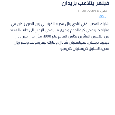
فينغر يتلاعب بزيدان
نشر :
9:37 2019/5/28
|
رياضة
شارك المدير الفني لنادي ​ريال مدريد​ الفرنسي ​زين الدين ​زيدان​​ في
مباراة خيرية في كرة القدم واخرى مباراة في الرغبي الى جانب العديد
من اللاعبين الفائزين بكأس العالم عام 1998، مثل جان بيير بابان،
ديدييه ​ديشان​، سيباستيان شابال ومارك ليفريمونت،ونجم ريال
مدريد السابق كريستيان ​كاريمبو​.