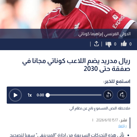
الدولي الفرنسي إبراهيما كوناتي
0
0
ريال مدريد يضم اللاعب كوناتي مجانا في
صفقة حتى 2030
استمع للخبر:
1
x
0:00
ملاحظة: النص المسموع ناتج عن نظام آلي
نشر :
15:17 2026/6/18
|
رياضة
تأتي هذه التحركات السريعة من إدارة "الميرينغي" سعيا لتصحيح