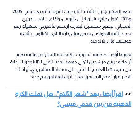
فبعد التفكير بإحراز "الثلاثية التاريخية"، للمرة الثالثة بعد عامي 2009
و2015، تحول حلم برشلونة إلى كابوس، واكتفى بلقب الدوري
الإسباني، ليصبح مستقبل المدرب إرنستو فالفيردي مجهولا، رغم
تجديد الثقة المتواصل به من قبل إدارة النادي الكتالوني برئاسة
جوسيب ماريا بارتوميو.
بدورها أزاحت صحيفة "سبورت" الإسبانية الستار عن قائمة تضم
أربعة مدربين مرشحين لتولي مهمة المدير الفني لـ"البلوغرانا"، بداية
من صيف هذا العام، وذلك في حال تمت إقالة فالفيردي، أو اتخاذ
الأخير قرارا بعدم الاستمرار مدربا لبرشلونة لموسم جديد.
اقرأ أيضا : بعد "شهر الآلام".. هل تفلت الكرة
الذهبية من بين قدمي ميسي؟