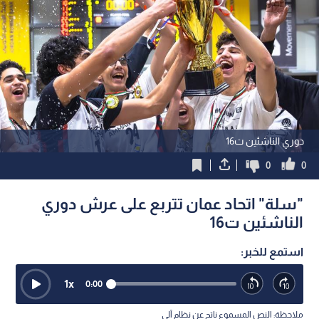
دوري الناشئين ت16
0
0
"سلة" اتحاد عمان تتربع على عرش دوري
الناشئين ت16
استمع للخبر:
1
x
0:00
ملاحظة: النص المسموع ناتج عن نظام آلي