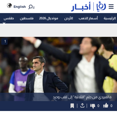
English
الرئيسية
أسعار الذهب
الأردن
مونديال 2026
فلسطين
طقس
1
فالفيردي من حلم "الثلاثية" إلى لقب وحيد
0
0