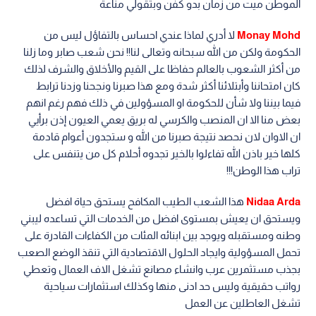
الموطن ميت من زمان بدو كفن وبتقولي مناعة
Monay Mohd
لا أدري لماذا عندي احساس بالتفاؤل ليس من
الحكومة ولكن من الله سبحانه وتعالى لنا!! نحن شعب صابر وما زلنا
من أكثر الشعوب بالعالم حفاظا على القيم والأخلاق والشرف لذلك
كان امتحاننا وأبتلائنا أكثر شدة ومع هذا صبرنا ونجحنا وزدنا ترابط
فيما بيننا ولا شأن للحكومة او المسؤولين في ذلك فهم رغم انهم
بعض منا الا ان المنصب والكرسي له بريق يعمي العيون إذن برأيي
ان الاوان لان نحصد نتيجة صبرنا من الله و ستجدون أعوام قادمة
كلها خير باذن الله تفاءلوا بالخير تجدوه أحلام كل من يتنفس على
تراب هذا الوطن!!!
Nidaa Arda
هذا الشعب الطيب المكافح يستحق حياة افضل
ويستحق ان يعيش بمستوى افضل من الخدمات التي تساعده ليبني
وطنه ومستقبله ويوجد بين ابنائه المئات من الكفاءات القادرة على
تحمل المسؤولية وايجاد الحلول الاقتصادية التي تنقذ الوضع الصعب
بجذب مستثمرين عرب وانشاء مصانع تشغل الاف العمال وتعطي
رواتب حقيقية وليس حد ادنى منها وكذلك استثمارات سياحية
تشغل العاطلين عن العمل