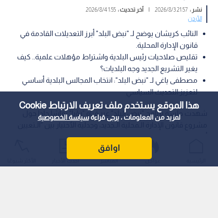
نشر :
21:57 2026/8/3
|
آخر تحديث :
1:55 2026/8/4
الأردن
النائب كريشان يوضح لـ "نبض البلد" أبرز التعديلات القادمة في
قانون الإدارة المحلية.
تقليص صلاحيات رئيس البلدية واشتراط مؤهلات علمية.. كيف
يغير التشريع الجديد وجه البلديات؟
مصطفى ياغي لـ "نبض البلد": انتخاب المجالس البلدية أساسي
لتعزيز التحديث السياسي
هذا الموقع يستخدم ملف تعريف الارتباط Cookie
شهدت جلسة برنامج "نبض البلد" عبر قناة "رؤيا" نقاشا حادا حول
لمزيد من المعلومات ، يرجى قراءة
سياسة الخصوصية
مشروع قانون الإدارة الـمحلية الـجديد، وجدلية الٱختيار بين "الـتعيين
أو الانتخاب" في الـمجالس الـبلدية ومجالس الـمحافظات، في ظل
اوافق
إصدار مركز "راصد" لدراسته الإحصائية لعام 2026.
الرئيسية
عواجل
المباشر
أحدث الأخبار
الأكثر شيوعًا