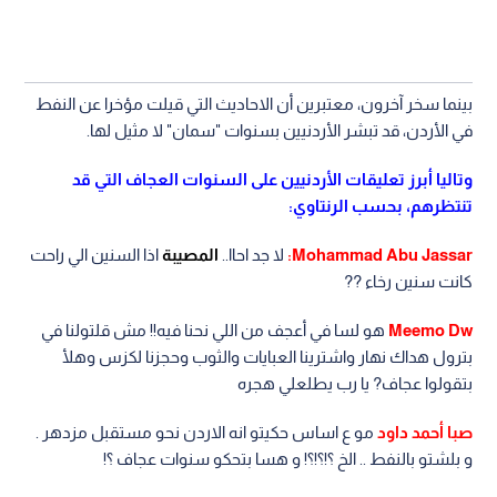
بينما سخر آخرون، معتبرين أن الاحاديث التي قيلت مؤخرا عن النفط
في الأردن، قد تبشر الأردنيين بسنوات "سمان" لا مثيل لها.
وتاليا أبرز تعليقات الأردنيين على السنوات العجاف التي قد
تنتظرهم، بحسب الرنتاوي:
Mohammad Abu Jassar:
لا جد احاا..
المصيبة
اذا السنين الي راحت
كانت سنين رخاء ??
Meemo Dw
هو لسا في أعجف من اللي نحنا فيه!! مش قلتولنا في
بترول هداك نهار واشترينا العبايات والثوب وحجزنا لكزس وهلأ
بتقولوا عجاف? يا رب يطلعلي هجره
صبا أحمد داود
مو ع اساس حكيتو انه الاردن نحو مستقبل مزدهر .
و بلشتو بالنفط .. الخ ؟!؟!؟! و هسا بتحكو سنوات عجاف ؟!