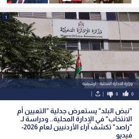
مليون دولار
"الملكية العقارية"
1
وزارة الادارة المحلية - ارشيفية
0
0
"نبض البلد" يستعرض جدلية "التعيين أم
الانتخاب" في الإدارة المحلية.. ودراسة لـ
"راصد" تكشف آراء الأردنيين لعام 2026-
فيديو