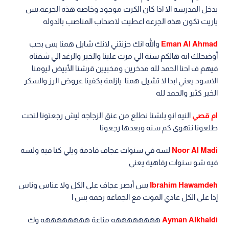
بدخل المدرسه الا اذا كان الكرت موجود وخاصه هذه الجرعه.بس
ياريت تكون هذه الجرعه اعطيت لاصحاب المناصب بالدوله
Eman Al Ahmad
والله انك حزنتني لانك شايل همنا بس بحب
أوضحلك انه هالكم سنة الي مرت علينا والخير والرغد الي شفناه
فيهم ف احنا الحمد لله مدخرين ومخبيين قرشنا الأبيض ليومنا
الاسود يعني ابدا لا تشيل همنا يازلمة بكفينا عروض الرز والسكر
الخير كثير والحمد لله
ام قصي
النيه انو بلشنا نطلع من عنق الزجاجه ليش رجعتونا لتحت
طلعونا نتهوى كم سنه وبعدها رجعونا
Noor Al Madi
لسه في سنوات عجاف قادمة ويلي كنا فيه ولسه
فيه شو سنوات رفاهية يعني
Ibrahim Hawamdeh
بس أبصر عجاف على الكل ولا عناس وناس
إذا على الكل عادي الموت مع الجماعه رحمه بس ا
Ayman Alkhaldi
ههههههههه مناعة ههههههههه وك