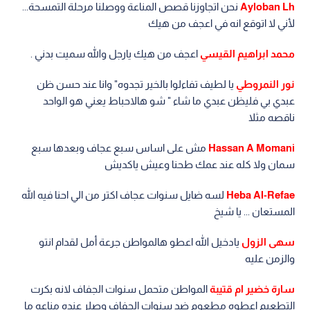
Ayloban Lh
نحن اتجاوزنا قصص المناعة ووصلنا مرحلة التمسحة...
لأني لا اتوقع انه في اعجف من هيك
محمد ابراهيم القيسي
اعجف من هيك يارجل والله سميت بدني .
نور النمروطي
يا لطيف تفاءلوا بالخير تجدوه" وانا عند حسن ظن
عبدي بي فليظن عبدي ما شاء " شو هالاحباط يعني هو الواحد
ناقصه مثلا
Hassan A Momani
مش على اساس سبع عجاف وبعدها سبع
سمان ولا كله عند عمك طحنا وعيش ياكديش
Heba Al-Refae
لسه ضايل سنوات عجاف اكتر من الي احنا فيه الله
المستعان ... يا شيخ
سهى الزول
يادخيل الله اعطو هالمواطن جرعة أمل لقدام انتو
والزمن عليه
سارة خضير ام قتيبة
المواطن متحمل سنوات الجفاف لانه بكرت
التطعيم اعطوه مطعوم ضد سنوات الجفاف وصلر عنده مناعه ما