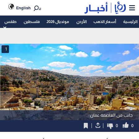
English
الرئيسية
أسعار الذهب
الأردن
مونديال 2026
فلسطين
طقس
1
جانب من العاصمة عمان
0
0