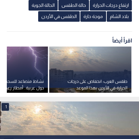
ارتفاع درجات الحرارة
حالة الطقس
الحالة الجوية
بلاد الشام
موجة حارة
الطقس في الأردن
اقرأ أيضاً
طقس العرب: انخفاض على درجات
نشاط متصاعد للسحب الر
الحرارة في الأردن بهذا الموعد
دول عربية.. أمطار رعدية
خلال الأيام القادمة
1