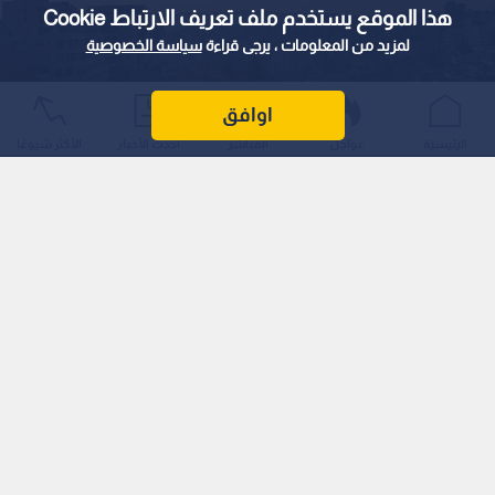
هذا الموقع يستخدم ملف تعريف الارتباط Cookie
لمزيد من المعلومات ، يرجى قراءة
سياسة الخصوصية
اوافق
سماء العاصمة عمان
الرئيسية
عواجل
المباشر
أحدث الأخبار
الأكثر شيوعًا
0
0
طقس العرب: انخفاض على درجات الحرارة
في الأردن بهذا الموعد
استمع للخبر:
1
x
0:00
ملاحظة: النص المسموع ناتج عن نظام آلي
نشر :
13:19 2026/7/21
|
آخر تحديث :
13:21 2026/7/21
طقس
خلال ساعات الليل، يسود طقس لطيف إلى معتدل الحرارة في