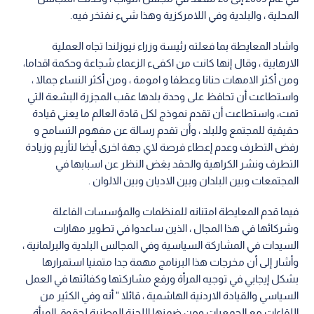
المحلية ، والبلدية وفي اللامركزية وهذا شيء نفتخر فيه.
واشاد المعايطة بما فعلته رئيسة وزراء نيوزلندا تجاه العملية
الارهابية ، وقال إنها كانت من اكفىء الزعماء شجاعة وحكمة اقداما،
ومن أكثر الامهات حنانا وعطفا و امومة ، ومن أكثر النساء جمالا ،
واستطاعت أن تحافظ على وحدة بلدها عقب المجزرة البشعة التي
تمت، واستطاعت أن تقدم نموذج لكل قادة العالم ما يعني قيادة
حقيقية للمجتمع وللبلد ، وأن تقدم رسالة عن مفهوم التسامح و
رفض التطرف وعدم إعطاء فرصة لاي جهة اخرى أيضا لتأزيم وزيادة
التطرف ونشر الكراهية والحقد بغض النظر عن اسبابها في
المجتمعات وبين البلدان وبين الاديان وبين الالوان .
فيما قدم المعايطة امتنانه للمنظمات والمؤسسات الفاعلة
وشركائها في هذا المجال ، الذين ساعدوا في تطوير مهارات
السيدات في المشاركة السياسية وفي المجالس البلدية والبرلمانية ،
وأشار إلى أن مخرجات هذا البرنامج مهمة جدا متمنيا استمرارها
بشكل إيجابي في توجيه المرأة ورفع مشاركتها وكفائتها في العمل
السياسي والقيادة الاردنية الهاشمية ، قائلا " أنه وفي الكثير من
اللقاءات مع الجمعيات ومن ضمنها اللجنة الوطنية لحقوق المرأة