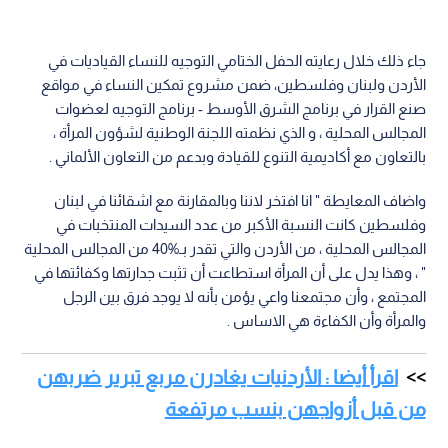
جاء ذلك خلال رعايته الحفل الختامي التوجيه للنساء القياديات في
الأردن ولبنان وفلسطين، ضمن مشروع تمكين النساء في مواقع
صنع القرار في برنامج الشرق الأوسط - برنامج التوجيه لعضوات
المجالس المحلية ، و الذي نظمته اللجنة الوطنية لشؤون المرأة ،
بالتعاون مع أكاديمية التنوع للقيادة وبدعم من التعاون الألماني .
واضاف المعايطة " انا افتخر لاننا وبالمقارنة مع اشقائنا في لبنان
وفلسطين كانت النسبة الأكبر من عدد السيدات المنتخبات في
المجالس المحلية ، من الأردن والتي تقدر بـ%40 من المجالس المحلية
" ، وهذا يدل على أن المرأة استطاعت أن تثبت جدارتها وكفائتها في
المجتمع ، وأن مجتمعنا واعي يؤمن بأنه لا يوجد فرق بين الرجل
والمرأة وأن الكفاءة هي الاساس .
اقرأ أيضا : الأردنيات يغادرن مربع تبرير ضربهن
من قبل أزواجهن بنسب مرتفعة