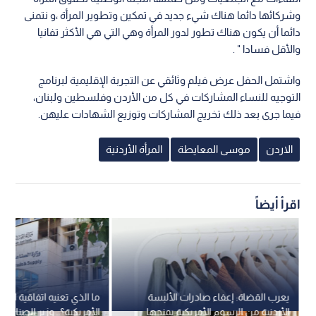
وشركائها دائما هناك شيء جديد في تمكين وتطوير المرأة ،و نتمنى
دائما أن يكون هناك تطور لدور المرأة وهي التي هي الأكثر تفانيا
والأقل فسادا " .
واشتمل الحفل عرض فيلم وثائقي عن التجربة الإقليمية لبرنامج
التوجيه للنساء المشاركات في كل من الأردن وفلسطين ولبنان،
فيما جرى بعد ذلك تخريج المشاركات وتوزيع الشهادات عليهن.
الاردن
موسى المعايطة
المرأة الأردنية
اقرأ أيضاً
يعرب القضاة: إعفاء صادرات الألبسة
ما الذي تعنيه اتفاقية التجار
الأردنية من الرسوم الأمريكية يمنحها
الأمريكية؟.. وزير الصناعة