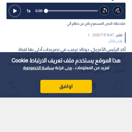
1
x
0:00
ملاحظة: النص المسموع ناتج عن نظام آلي
نشر :
16:47 2026/7/31
|
عربي دولي
أكد الرئيس الأمريكي، دونالد ترمب، في تصريحات أدلى بها لقناة
"فوكس نيوز"، أن الولايات الممتحدة ستواصل توجيه ضربات قوية
هذا الموقع يستخدم ملف تعريف الارتباط Cookie
إلى إيران، مشيرا إلى أن العمليات العسكرية والضغوط الـموجهة ضد
لمزيد من المعلومات ، يرجى قراءة
سياسة الخصوصية
طهران "تسير على ما يرام".
اوافق
الرئيسية
عواجل
المباشر
أحدث الأخبار
الأكثر شيوعًا