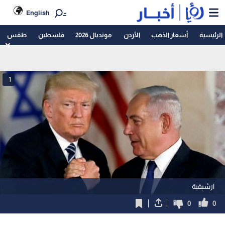
English
الرئيسية
أسعار الذهب
الأردن
مونديال 2026
فلسطين
طقس
1
ارشيفية
0
0