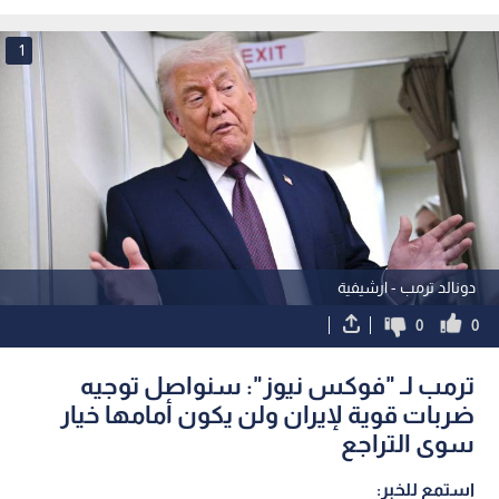
التفاوض مفتوحا
بإيران
1
دونالد ترمب - ارشيفية
0
0
ترمب لـ "فوكس نيوز": سنواصل توجيه
ضربات قوية لإيران ولن يكون أمامها خيار
سوى التراجع
استمع للخبر: