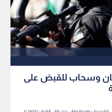
عان وسحاب للقبض على
ن في لواء سحاب ومدينة معان ، حيث القي القبض خلالها على