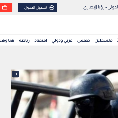
ولي - رؤيا الإخباري
تسجيل الدخول
فلسطين
طقس
عربي ودولي
اقتصاد
رياضة
هنا وهن
1