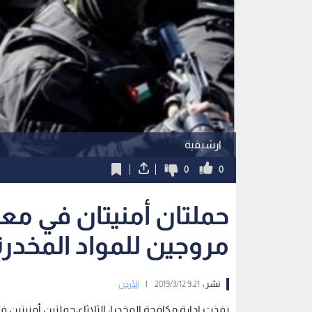
ارشيفية
0
0
حملتان أمنيتان في م
مروجين للمواد المخدرة
نشر :
9:21 2019/3/12
|
الأردن
نفذت ادارة مكافحة المخدرا، الثلاثاء،حملتين أمنيتي