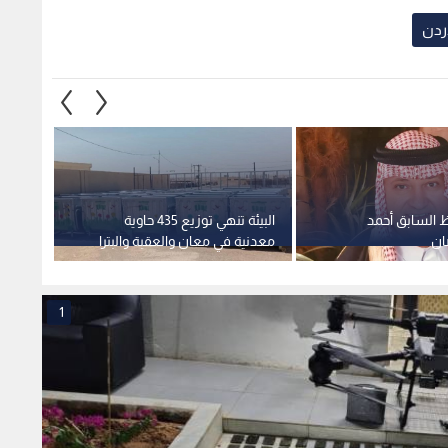
اردن
 السابق أحمد
البيئة تنهي توزيع 435 حاوية
قرارا
ان
معدنية في معان والعقبة والبترا
للأردني
1