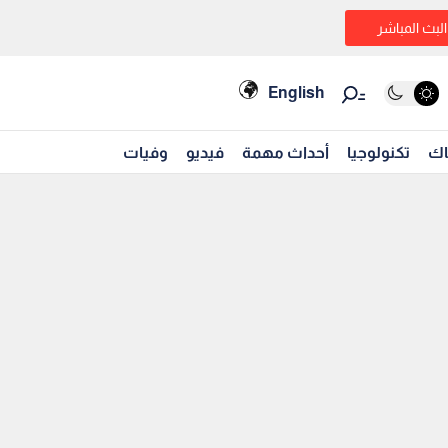
البث المباشر
English
اك
تكنولوجيا
أحداث مهمة
فيديو
وفيات