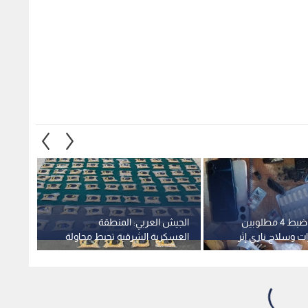
الأمن العام: ضبط 4 مطلوبين
الجيش العربي: المنطقة
مكافحة
ت وسلاح ناري إثر
العسكرية الشرقية تحبط محاولة
هم بمخيم إربد
تهريب كمية كبيرة من المواد
المواد
المخدرة بواسطة بالونات
2