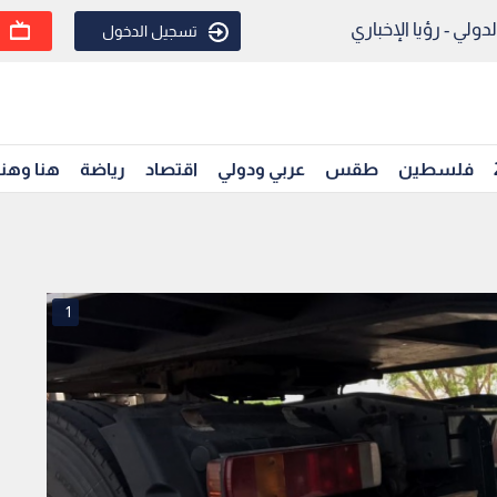
ولي - رؤيا الإخباري
تسجيل الدخول
فلسطين
طقس
عربي ودولي
اقتصاد
رياضة
هنا وهن
1