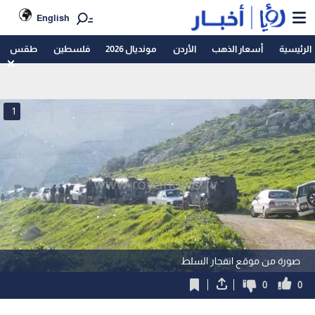
English
الرئيسية
أسعار الذهب
الأردن
مونديال 2026
فلسطين
طقس
1
صورة من موقع انفجار السلط
0
0