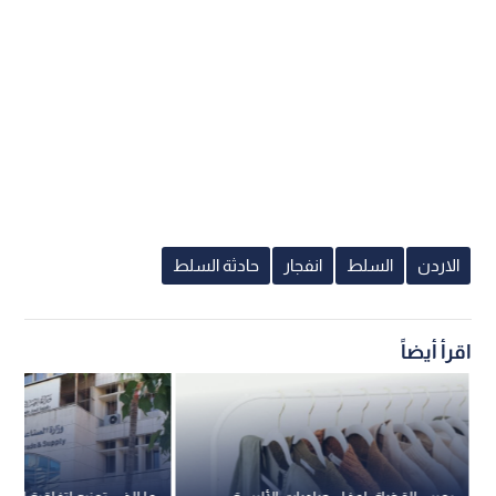
الاردن
السلط
انفجار
حادثة السلط
اقرأ أيضاً