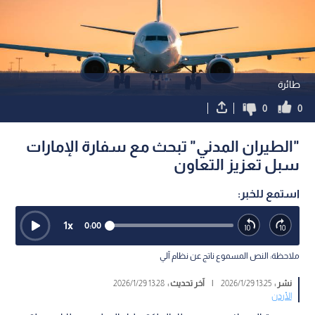
طائرة
0
0
"الطيران المدني" تبحث مع سفارة الإمارات
سبل تعزيز التعاون
استمع للخبر:
1
x
0:00
ملاحظة: النص المسموع ناتج عن نظام آلي
نشر :
13:25 2026/1/29
|
آخر تحديث :
13:28 2026/1/29
الأردن