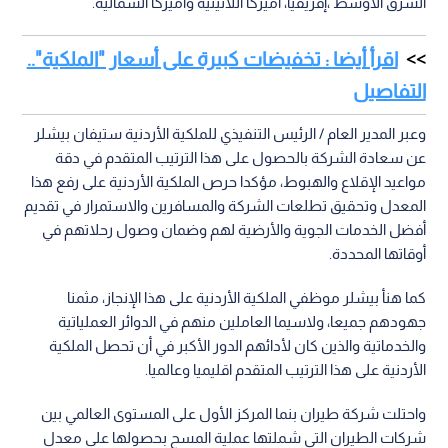
الشرق الأوسط ،إفريقيا، أميركا اللاتينية وأميركا الشمالية.
اقرأ أيضا : تخفيضات كبيرة على أسعار "الملكية"..
التفاصيل
وعبر المدير العام / الرئيس التنفيذي للملكية الأردنية ستيفان بيشلر
عن سعادة الشركة بالحصول على هذا الترتيب المتقدم في دقة
مواعيد الإقلاع والهبوط، مؤكدا حرص الملكية الأردنية على رفع هذا
المعدل وتحقيق تطلعات الشركة والمسافرين والاستمرار في تقديم
أفضل الخدمات الجوية والأرضية لهم وضمان وصول رحلاتهم في
أوقاتها المحددة.
كما هنأ بيشلر موظفي الملكية الأردنية على هذا الإنجاز، مثمنا
جهودهم جميعا، ولاسيما العاملين منهم في الدوائر العملياتية
والخدماتية والذين كان لأدائهم الدور الأكبر في أن تحصل الملكية
الأردنية على هذا الترتيب المتقدم اقليميا وعالميا.
واحتلت شركة طيران بنما المركز الأول على المستوى العالمي بين
شركات الطيران التي شملتها عملية المسح بحصولها على معدل