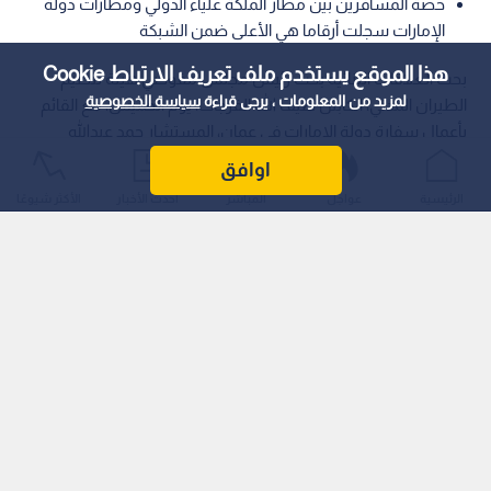
حصة المسافرين بين مطار الملكة علياء الدولي ومطارات دولة
الإمارات سجلت أرقاما هي الأعلى ضمن الشبكة
هذا الموقع يستخدم ملف تعريف الارتباط Cookie
بحث العلاقات الثنائية بحث رئيس مجلس مفوضي هيئة تنظيم
لمزيد من المعلومات ، يرجى قراءة
سياسة الخصوصية
الطيران المدني، الكابتن ضيف الله الفرجات، يوم الخميس، مع القائم
بأعمال سفارة دولة الإمارات في عمان، المستشار حمد عبدالله
المطروشي، العلاقات الثنائية في قطاع الطيران والنقل الجوي.
اوافق
الرئيسية
عواجل
المباشر
أحدث الأخبار
الأكثر شيوعًا