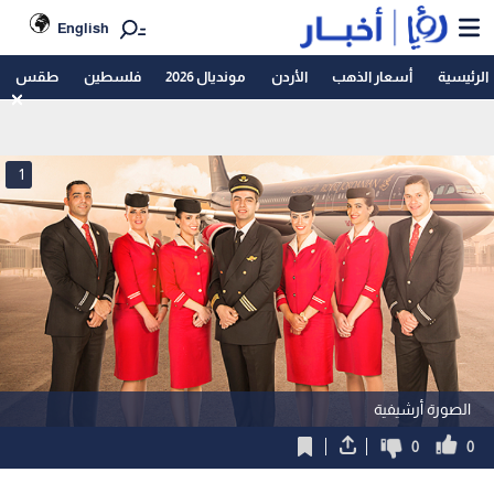
English
الرئيسية
أسعار الذهب
الأردن
مونديال 2026
فلسطين
طقس
1
الصورة أرشيفية
0
0