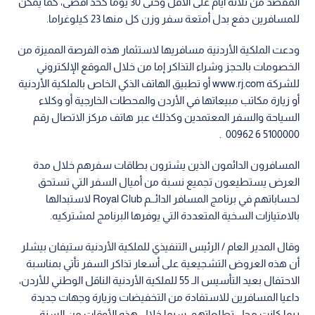
المقصد من ثلاثة أيام على الأقل وحتى 30 يوما كحد أقصى، كما يمكن
للمسافرين دفع بدل أمتعة سفر وزن كل منها 23 كيلوغراما.
ودعت الملكية الأردنية مسافريها لاستثمار هذه الفرصة المميزة من
الخصومات بالحجز وشراء التذاكر إما من خلال الموقع الإلكتروني
للشركة www.rj.com أو تطبيق الهاتف الذكي الخاص بالملكية الأردنية
أو زيارة مكاتب مبيعاتها في الأردن والمحطات الخارجية أو وكلاء
السياحة والسفر المعتمدين وكذلك عبر هاتف مركز الاتصال رقم
5100000 6 00962 .
المسافرون الدائمون الذين يشترون بطاقات سفرهم خلال مدة
العرض يستطيعون تجميع نسبة من أميال السفر التي تستحق
لحساباتهم في برنامج المسافر الدائــم Royal Club لاستبدالها
بالامتيازات السخية المتعددة التي يوفرها البرنامج لمشتركيه.
وقال المدير العام / الرئيس التنفيذي للملكية الأردنية ستيفان بيشلر
أن هذه العروض التشجيعية على أسعار تذاكر السفر تأتي بمناسبة
الاحتفال بعيد التأسيس الـ 55 للملكية الأردنية الناقل الوطني للأردن،
داعيا المسافرين للاستفادة من التخفيضات وزيارة وجهات جديدة
ربما كانت محل تطلعاتهم، سيما خلال هذه الأوقات من السنة.