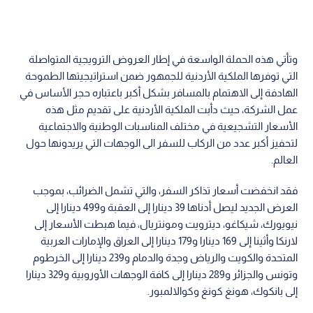
وتأتي هذه الحملة الواسعة في إطار العروض الترويجية المتواصلة
التي توفرها الملكية الأردنية للجمهور ضمن استراتيجيتها الطموحة
الهادفة إلى الاهتمام بالمسافر بشكل أكبر باعتباره حجر الأساس في
عمل الشركة، حيث دأبت الملكية الأردنية على تقديم مثل هذه
الأسعار التشجيعية في مختلف المناسبات الوطنية والاجتماعية
لتحفيز أكبر عدد من الركاب للسفر الى الوجهات التي يريدونها حول
العالم.
فقد انخفضت أسعار تذاكر السفر، والتي تشمل الضرائب، بموجب
العرض الجديد ليصل أدناها 39 دينارا إلى العقبة و499 دينارا إلى
نيويورك، شيكاغو، ديترويت ومونتريال، فيما هبطت الأسعار إلى
لارنكا وأثينا إلى 169 دينارا و179 دينارا إلى العراق والإمارات العربية
المتحدة والكويت والرياض وجدة والدمام و239 دينارا إلى الخرطوم
وتونس والجزائر و289 دينارا إلى كافة الوجهات الأوروبية و329 دينارا
إلى بانكوك، هونغ كونغ وكوالالمبور.