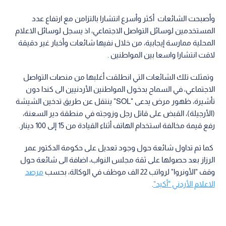
وأصبحت الشائعات أكثر وأسرع انتشارا بالتزامن مع ارتفاع عدد
المستخدمين لوسائل التواصل الاجتماعي، اذ يسجل لوسائل الاعلام
المحلية ممارسة إيجابية، من خلال نفيها شائعات وأخبار غير دقيقة
لاقت انتشارا واسعا بين المواطنين .
وتمثلت تلك الشائعات التي انطلقت أغلبها من منصات التواصل
الاجتماعي، في السماح بدخول المواطنين الأردنيين الى كندا دون
تأشيرة، ظهور مرض يدعى "SOL" ينتقل عن طريق تدخين الشيشة
(الأرجيلة)، القبض على قاتل رجل وزوجته في منطقة دير السعنة،
رفع قيمة مخالفة استخدام الهاتف أثناء القيادة من 15 إلى 100 دينار.
كما تم تداول شائعة حول وجود تعديل على حكومة الدكتور عمر
الرزاز بعد حصولها على ثقة مجلس النواب، اضافة الى شائعة حول
وقف "الأونروا" لرواتب 22 الف موظف في الوكالة، بحسب
مرصد
الاعلام الأردني "أكيد"
.