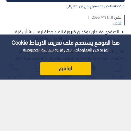
ملاحظة: النص المسموع ناتج عن نظام آلي
نشر :
17:31 2026/7/19
|
الأردن
الصفدي وفيدان يؤكدان ضرورة تنفيذ خطة ترمب بشأن غزة
ويحذران من تصعيد الاحتلال في القدس والضفة.
هذا الموقع يستخدم ملف تعريف الارتباط Cookie
لمزيد من المعلومات ، يرجى قراءة
سياسة الخصوصية
تلقى نائب رئيس الوزراء ووزير الخارجية وشؤون المغتربين أيمن
الصفدي، يوم الأحد ، اتصالا هاتفيا من وزير خارجية جمهورية تركيا
الشقيقة هاكان فيدان.
اوافق
الرئيسية
عواجل
المباشر
أحدث الأخبار
الأكثر شيوعًا