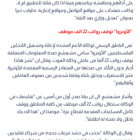
على أدائهم ومناقشة برنامجهم فيما اذا كان قابلا للتطبيق ام لا،
وكانت صفحات على مواقع التواصل ومواقع إخبارية تداولت خبرا
بعنوان "تعديل وزاري بعد الثقة" .
"الأونروا" توقف رواتب 22 الف موظف
نفى الناطق الرسمي لوكالة الأمم المتحدة لإغاثة وتشغيل اللاجئين
الفلسطينيين "الأونروا" سامي مشعشع صحة المعلومات المتعلقة
بوقف رواتب 22 ألفا من عاملي وكالة الغوث. وقال ان "نشر هكذا
أخبار بدون التأكد من صحتها من المصادر الرسمية المعتمدة للأونروا،
مثير للاستغراب ويخلق بلبلة وقلقا شديدين بين صفوف العاملين
وأهاليهم".
وأشار مشعشع، الى ان بيانا صدر، أول من أمس، عن "تقليصات في
الوكالة ستطال رواتب 22 ألف موظف من كافة المناطق ووقف
كامل المساعدات المقدمة لقطاع غزة"، موضحا ان "هذا الادعاء
باطل ولا صحة له اطلاقا".
وقال إن الوكالة "نجحت في حشد تبرعات جديدة من شركاء تقليديين