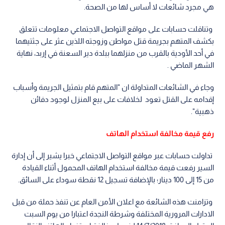
هي مجرد شائعات لا أساس لها من الصحة.
وتناقلت حسابات على مواقع التواصل الاجتماعي معلومات تتعلق
بكشف المتهم بجريمة قتل مواطن وزوجته اللذين عثر على جثتيهما
في أحد الأودية بالقرب من منزلهما ببلدة دير السعنة في إربد، نهاية
الشهر الماضي .
وجاء في الشائعات المتداولة ان "المتهم قام بتمثيل الجريمة وأسباب
إقدامه على القتل تعود لخلافات على بيع المنزل لوجود دفائن
ذهبية".
رفع قيمة مخالفة استخدام الهاتف
تداولت حسابات عبر مواقع التواصل الاجتماعي خبرا يشير إلى أن إدارة
السير رفعت قيمة مخالفة استخدام الهاتف المحمول أثناء القيادة
من 15 إلى 100 دينار؛ بالإضافة تسجيل 12 نقطة سوداء على السائق.
وتزامنت هذه الشائعة مع اعلان الأمن العام عن تنفذ حملة من قبل
الادارات المرورية المختلفة وشرطة النجدة اعتبارا من يوم السبت