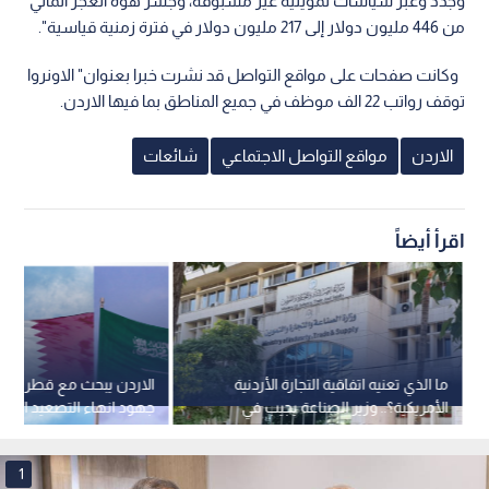
وجدد وعبر سياسات تمويلية غير مسبوقة، وجسر هوة العجز المالي
من 446 مليون دولار إلى 217 مليون دولار في فترة زمنية قياسية".
وكانت صفحات على مواقع التواصل قد نشرت خبرا بعنوان" الاونروا
توقف رواتب 22 الف موظف في جميع المناطق بما فيها الاردن.
الاردن
مواقع التواصل الاجتماعي
شائعات
اقرأ أيضاً
ما الذي تعنيه اتفاقية التجارة الأردنية
الاردن يبحث مع قطر وال
الأمريكية؟.. وزير الصناعة يجيب في
جهود انهاء التصعيد الاق
نبض البلد
حرية الملاحة
1