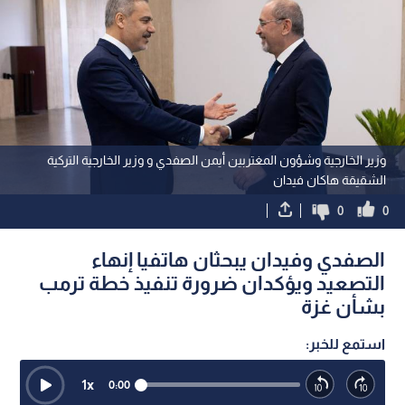
وزير الخارجية وشؤون المغتربين أيمن الصفدي و وزير الخارجية التركية
الشقيقة هاكان فيدان
0
0
الصفدي وفيدان يبحثان هاتفيا إنهاء
التصعيد ويؤكدان ضرورة تنفيذ خطة ترمب
بشأن غزة
استمع للخبر:
1
x
0:00