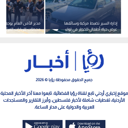
إدارة السير تضبط مركبة وسائقها
عرض حياة أطفال للخطر في لواء
محطات للزيارات المرئية لنز
الرصيفة
الإصلاح
جميع الحقوق محفوظة رؤيا © 2026
موقع إخباري أردني تابع لقناة رؤيا الفضائية. تابعوا معنا آخر الأخبار المحلية
الأردنية، تغطيات شاملة لأخبار فلسطين، وأبرز التقارير والمستجدات
العربية والدولية على مدار الساعة.