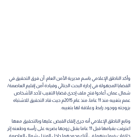
وأكد الناطق الإعلامي باسم مديرية الأمن العام: أن فرق التحقيق في
القضايا المجهولة في إدارة البحث الجنائي وقيادة أمن إقليم العاصمة/
شمال عمان، أعادوا فتح ملف إحدى قضايا التغيب لأحد الأشخاص
عمم بتغيبه منذ 11 عاما، منذ عام 2015م حيث قاد التحقيق للاشتباه
بزوجته ووجود رابط وعلاقة لها بتغيبه.
وتابع الناطق الإعلامي أنه جرى إلقاء القبض عليها وبالتحقيق معها
اعترفت بقيامها قبل 11 عاما بقتل زوجها بضربه على رأسه وطعنه إثر
خلافات فيما بينهما في أثناء وجودهما داخل المنزل شمال العاصمة