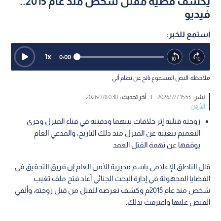
يكشف قضية مقتل شخص منذ عام 2015..
فيديو
استمع للخبر:
1
x
0:00
ملاحظة: النص المسموع ناتج عن نظام آلي
نشر :
15:53 2026/7/7
|
آخر تحديث :
0:30 2026/7/8
الأردن
زوجته قتلته إثر خلافات بينهما ودفنته في فناء المنزل وجرى
التعميم بتغيبه عن المنزل منذ ذلك التاريخ، والمدعي العام
يوقفها عن تهمة القتل العمد
قال الناطق الإعلامي باسم مديرية الأمن العام إن فريق التحقيق في
القضايا المجهولة في إدارة البحث الجنائي أعاد فتح ملف تغيب
شخص منذ عام 2015م وكشف تعرضه للقتل من قبل زوجته، وألقي
القبض عليها واعترفت بذلك.